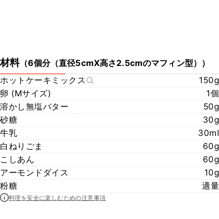
材料
（
6個分（直径5cmX高さ2.5cmのマフィン型）
）
ホットケーキミックス
150g
卵 (Mサイズ)
1個
溶かし無塩バター
50g
砂糖
30g
牛乳
30ml
白ねりごま
60g
こしあん
60g
アーモンドダイス
10g
粉糖
適量
料理を安全に楽しむための注意事項