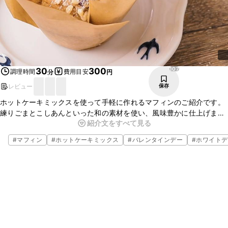
107
30
300
調理時間
費用目安
分
円
レビュー
保存
ホットケーキミックスを使って手軽に作れるマフィンのご紹介です。
練りごまとこしあんといった和の素材を使い、風味豊かに仕上げま
紹介文をすべて見る
す。ホットケーキミックスを使うことでささっとできますので、ぜひ
一度お試しください。
#
マフィン
#
ホットケーキミックス
#
バレンタインデー
#
ホワイトデ