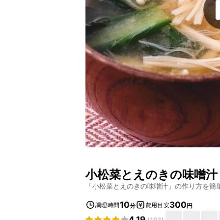
小松菜とえのきの味噌汁
「
小松菜とえのきの味噌汁
」の作り方を簡
10
300
調理時間
費用目安
分
円
4.19
(
102
)