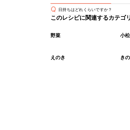
Q
日持ちはどれくらいですか？
このレシピに関連するカテゴ
保存期間は冷蔵で翌日中が目安です。
A
※日持ちは目安です。
こちら
野菜
小
えのき
き