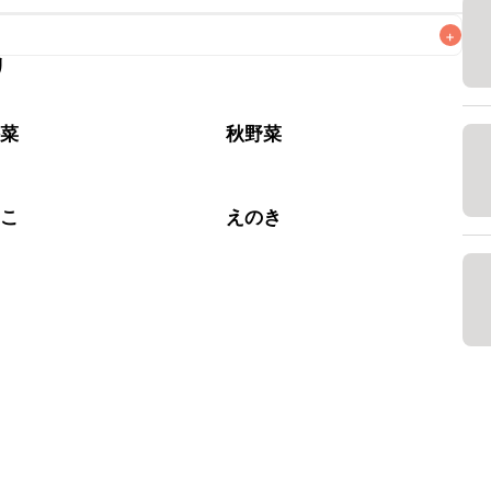
+
リ
なるべくお早めにお召し上がりください。

松菜
秋野菜
のこ
えのき