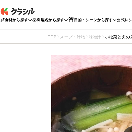
食材から探す
料理名から探す
目的・シーンから探す
公式レ
TOP
スープ・汁物
味噌汁
小松菜とえの