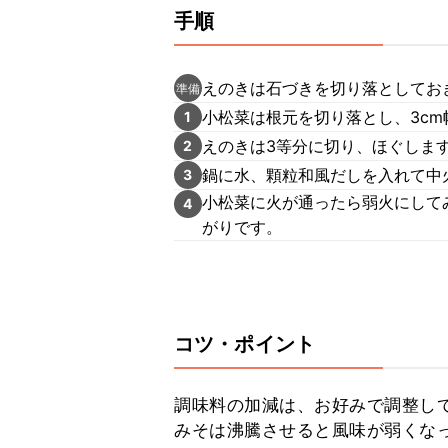
手順
えのきは石づきを切り落としてお
準備
小松菜は根元を切り落とし、3cm
1
えのきは3等分に切り、ほぐしま
2
鍋に水、顆粒和風だしを入れて中
3
小松菜に火が通ったら弱火にして
4
がりです。
コツ・ポイント
調味料の加減は、お好みで調整して
みそは沸騰させると風味が弱くな