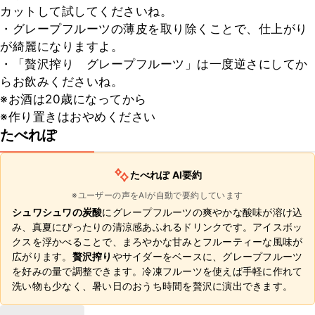
カットして試してくださいね。

・グレープフルーツの薄皮を取り除くことで、仕上がり
が綺麗になりますよ。

・「贅沢搾り　グレープフルーツ」は一度逆さにしてか
らお飲みくださいね。

※お酒は20歳になってから

※作り置きはおやめください
たべれぽ
たべれぽ AI要約
※ユーザーの声をAIが自動で要約しています
シュワシュワの炭酸
にグレープフルーツの爽やかな酸味が溶け込
み、真夏にぴったりの清涼感あふれるドリンクです。アイスボッ
クスを浮かべることで、まろやかな甘みとフルーティーな風味が
広がります。
贅沢搾り
やサイダーをベースに、グレープフルーツ
を好みの量で調整できます。冷凍フルーツを使えば手軽に作れて
洗い物も少なく、暑い日のおうち時間を贅沢に演出できます。