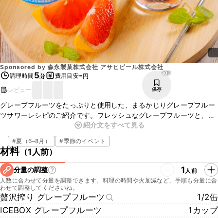
Sponsored by
森永製菓株式会社 アサヒビール株式会社
803
5
-
調理時間
費用目安
分
円
レビュー
保存
グレープフルーツをたっぷりと使用した、まるかじりグレープフルー
ツサワーレシピのご紹介です。フレッシュなグレープフルーツと、
紹介文をすべて見る
「贅沢搾り」と「ICEBOX」のグレープフルーツ味を使用したサワー
になっています。まるでグレープフルーツを丸ごと食べているような
#
夏（6–8月）
#
季節のイベント
感覚になりますよ！ぜひ作ってみてくださいね！
材料
（
1人前
）
1
分量の調整
人前
人数に合わせて分量を調整できます。料理の時間や火加減など、手順も分量に合
わせて調整してくださいね。
贅沢搾り グレープフルーツ
1/2缶
ICEBOX グレープフルーツ
1カップ