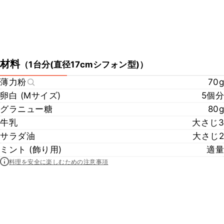
材料
（
1台分(直径17cmシフォン型)
）
薄力粉
70g
卵白 (Ⅿサイズ)
5個分
グラニュー糖
80g
牛乳
大さじ3
サラダ油
大さじ2
ミント (飾り用)
適量
料理を安全に楽しむための注意事項