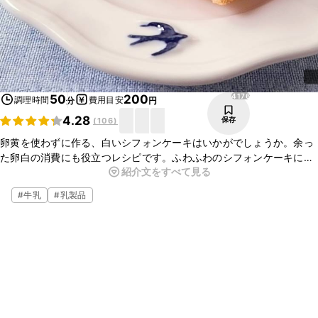
4176
50
200
調理時間
費用目安
分
円
4.28
保存
(
106
)
卵黄を使わずに作る、白いシフォンケーキはいかがでしょうか。余っ
た卵白の消費にも役立つレシピです。ふわふわのシフォンケーキに、
紹介文をすべて見る
生クリームやチョコレートソースをかけて食べてもおいしいですよ。
コツを掴めば簡単に作れるので、ぜひお試しくださいね。
#
牛乳
#
乳製品