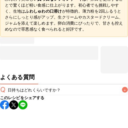
とで驚くほど軽い食感に仕上がります。初心者でも挑戦しやす
く、生地は
ふわしゅわの口溶け
が特徴的。薄力粉を2回ふるうと
さらにしっとり感がアップ。生クリームやカスタードクリーム、
ジャムを添えて楽しめます。卵白消費にぴったりで、甘さも控え
めなので罪悪感なく食べられると好評です。
よくある質問
Q
日持ちはどれくらいですか？
+
このレシピをシェアする
保存期間は冷蔵で2~3日が目安です。なるべくお早めにお召
し上がりください。

A
※日持ちは目安です。
こちら
の注意事項をご確認の上、正し