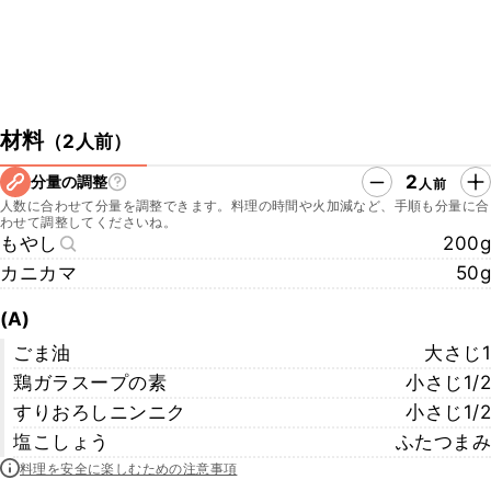
材料
（
2人前
）
2
分量の調整
人前
人数に合わせて分量を調整できます。料理の時間や火加減など、手順も分量に合
わせて調整してくださいね。
もやし
200g
カニカマ
50g
(A)
ごま油
大さじ1
鶏ガラスープの素
小さじ1/2
すりおろしニンニク
小さじ1/2
塩こしょう
ふたつまみ
料理を安全に楽しむための注意事項