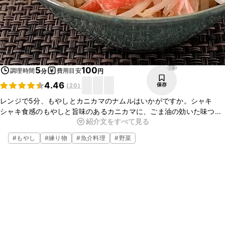
823
5
100
調理時間
費用目安
分
円
4.46
保存
(
20
)
レンジで5分、もやしとカニカマのナムルはいかがですか。シャキ
シャキ食感のもやしと旨味のあるカニカマに、ごま油の効いた味つけ
紹介文をすべて見る
がよく合いおいしいですよ。ぜひお試しください。
#
もやし
#
練り物
#
魚介料理
#
野菜