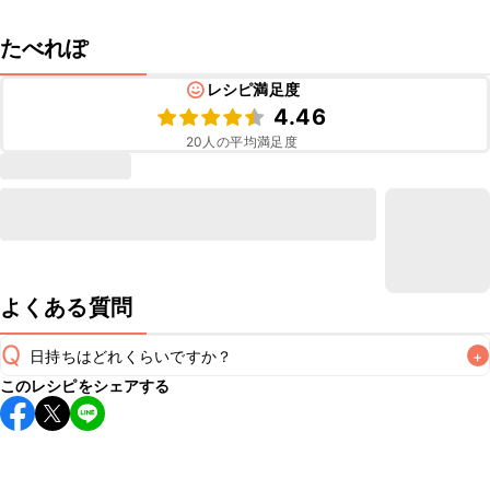
たべれぽ
レシピ満足度
4.46
20
人の平均満足度
よくある質問
Q
日持ちはどれくらいですか？
+
このレシピをシェアする
保存期間は冷蔵で翌日中が目安です。なるべくお早めにお召
し上がりください。

A
※日持ちは目安です。
こちら
の注意事項をご確認の上、正し