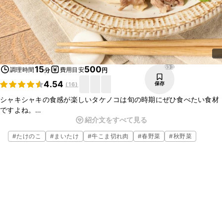
633
15
500
調理時間
費用目安
分
円
4.54
保存
(
16
)
シャキシャキの食感が楽しいタケノコは旬の時期にぜひ食べたい食材
ですよね。
紹介文をすべて見る
ジューシーな牛肉と一緒に塩麹炒めはいかがでしょうか？
塩麹の優しい塩味と旨味がタケノコと牛肉の旨味を引き立てます。
#
たけのこ
#
まいたけ
#
牛こま切れ肉
#
春野菜
#
秋野菜
シンプルな味付けでも十分美味しい一品です。