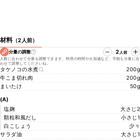
材料
（
2人前
）
2
分量の調整
人前
人数に合わせて分量を調整できます。料理の時間や火加減など、手順も分量に合
わせて調整してくださいね。
タケノコの水煮
200g
牛こま切れ肉
200g
まいたけ
50g
(A)
塩麹
大さじ2
顆粒和風だし
小さじ1
白こしょう
少々
サラダ油
大さじ1