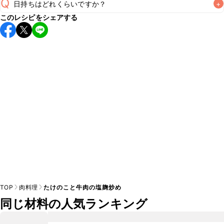
Q
日持ちはどれくらいですか？
+
このレシピをシェアする
保存期間は冷蔵で翌日中が目安です。なるべくお早めにお召
し上がりください。

A
※日持ちは目安です。
こちら
の注意事項をご確認の上、正し
TOP
肉料理
たけのこと牛肉の塩麹炒め
同じ材料の人気ランキング