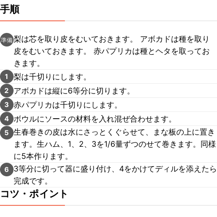
手順
梨は芯を取り皮をむいておきます。 アボカドは種を取り
準備
皮をむいておきます。 赤パプリカは種とヘタを取ってお
きます。
梨は千切りにします。
1
アボカドは縦に6等分に切ります。
2
赤パプリカは千切りにします。
3
ボウルにソースの材料を入れ混ぜ合わせます。
4
生春巻きの皮は水にさっとくぐらせて、まな板の上に置き
5
ます。生ハム、1、2、3を1/6量ずつのせて巻きます。同様
に5本作ります。
3等分に切って器に盛り付け、4をかけてディルを添えたら
6
完成です。
コツ・ポイント