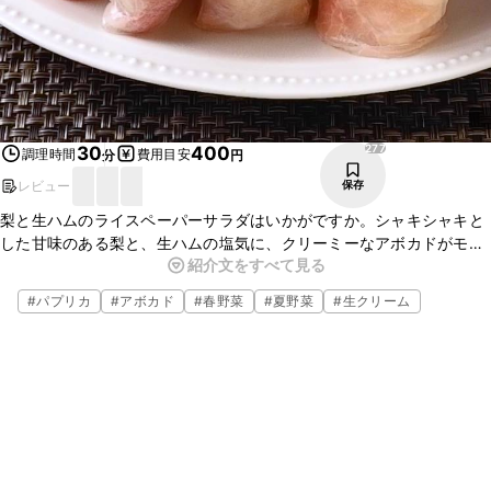
277
30
400
調理時間
費用目安
分
円
レビュー
保存
梨と生ハムのライスペーパーサラダはいかがですか。シャキシャキと
した甘味のある梨と、生ハムの塩気に、クリーミーなアボカドがモチ
紹介文をすべて見る
モチとしたライスペーパーと合わさり、とってもおいしいですよ。ぜ
ひお試しください。
#
パプリカ
#
アボカド
#
春野菜
#
夏野菜
#
生クリーム