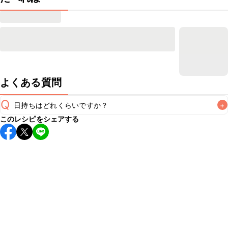
よくある質問
Q
日持ちはどれくらいですか？
+
このレシピをシェアする
保存期間は冷蔵で当日中が目安です。なるべくお早めにお召
し上がりください。

A
※日持ちは目安です。
こちら
の注意事項をご確認の上、正し