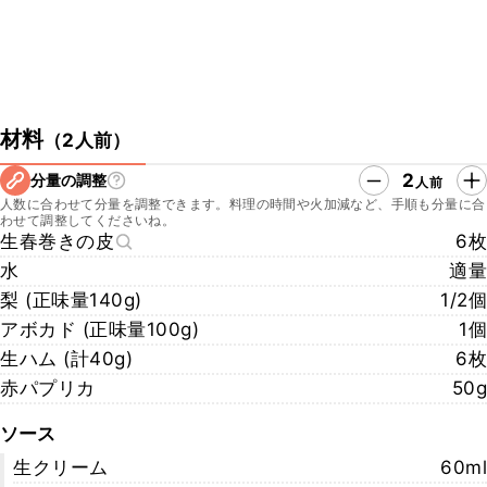
材料
（
2人前
）
2
分量の調整
人前
人数に合わせて分量を調整できます。料理の時間や火加減など、手順も分量に合
わせて調整してくださいね。
生春巻きの皮
6枚
水
適量
梨 (正味量140g)
1/2個
アボカド (正味量100g)
1個
生ハム (計40g)
6枚
赤パプリカ
50g
ソース
生クリーム
60ml