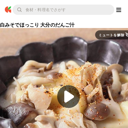
白みそでほっこり 大分のだんご汁
ミュートを解除