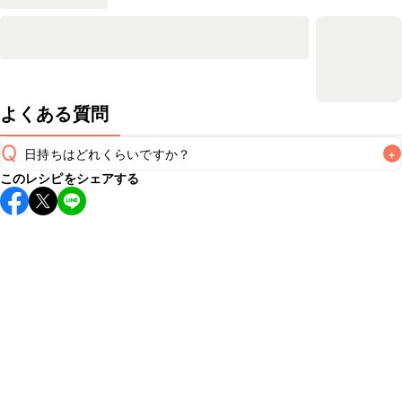
よくある質問
Q
日持ちはどれくらいですか？
+
このレシピをシェアする
保存期間は冷蔵で翌日中が目安です。なるべくお早めにお召
し上がりください。

A
※日持ちは目安です。
こちら
の注意事項をご確認の上、正し