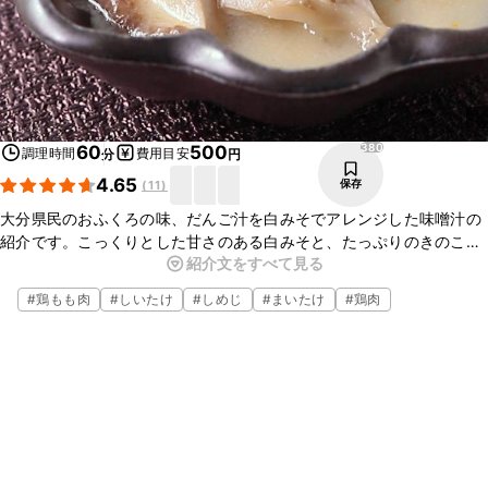
380
60
500
調理時間
費用目安
分
円
4.65
保存
(
11
)
大分県民のおふくろの味、だんご汁を白みそでアレンジした味噌汁の
紹介です。こっくりとした甘さのある白みそと、たっぷりのきのこの
紹介文をすべて見る
旨味が汁に染み出した優しい味わいです。モチモチのだんごでボ
リュームがあるので、お腹も満足の一品です。
#
鶏もも肉
#
しいたけ
#
しめじ
#
まいたけ
#
鶏肉