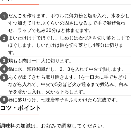
だんごを作ります。ボウルに薄力粉と塩を入れ、水を少し
1
ずつ加えて耳たぶくらいの固さになるまで手で混ぜ合わ
せ、ラップで包み30分ほど休ませます。
まいたけは手でほぐし、しめじは石づきを切り落とし手で
2
ほぐします。しいたけは軸を切り落とし4等分に切りま
す。
鶏もも肉は一口大に切ります。
3
鍋に水、顆粒和風だし、2、3を入れて中火で熱します。
4
あくが出てきたら取り除きます。1を一口大に手でちぎり
5
ながら入れて、中火で5分ほど火が通るまで煮込み、白み
そを溶かし入れ、火から下ろします。
器に盛りつけ、七味唐辛子をふりかけたら完成です。
6
コツ・ポイント
調味料の加減は、お好みで調整してください。
