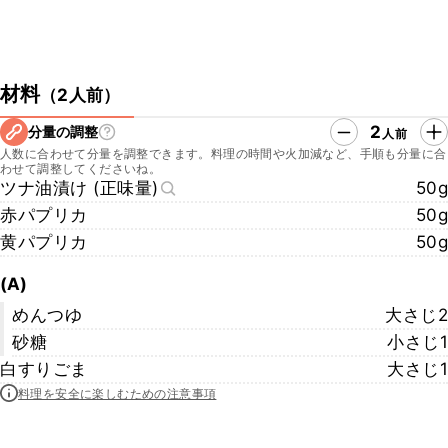
材料
（
2人前
）
2
分量の調整
人前
人数に合わせて分量を調整できます。料理の時間や火加減など、手順も分量に合
わせて調整してくださいね。
ツナ油漬け (正味量)
50g
赤パプリカ
50g
黄パプリカ
50g
(A)
めんつゆ
大さじ2
砂糖
小さじ1
白すりごま
大さじ1
料理を安全に楽しむための注意事項