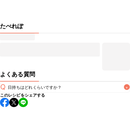
たべれぽ
よくある質問
Q
日持ちはどれくらいですか？
+
このレシピをシェアする
保存期間は冷蔵で当日中が目安です。なるべくお早めにお召
し上がりください。

A
※日持ちは目安です。
こちら
の注意事項をご確認の上、正し