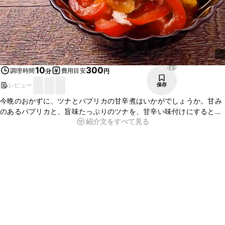
145
10
300
調理時間
費用目安
分
円
レビュー
保存
今晩のおかずに、ツナとパプリカの甘辛煮はいかがでしょうか。甘み
のあるパプリカと、旨味たっぷりのツナを、甘辛い味付けにすると、
紹介文をすべて見る
ごはんにぴったりの副菜になりますよ。電子レンジで簡単に調理でき
るので、ぜひお試しくださいね。