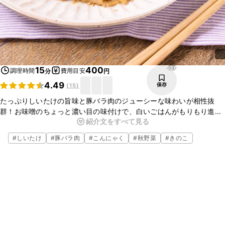
538
15
400
調理時間
費用目安
分
円
4.49
保存
(
15
)
たっぷりしいたけの旨味と豚バラ肉のジューシーな味わいが相性抜
群！お味噌のちょっと濃い目の味付けで、白いごはんがもりもり進み
紹介文をすべて見る
ます。お酒のおつまみにもぴったりです。ぜひ作ってみてください
ね。
#
しいたけ
#
豚バラ肉
#
こんにゃく
#
秋野菜
#
きのこ