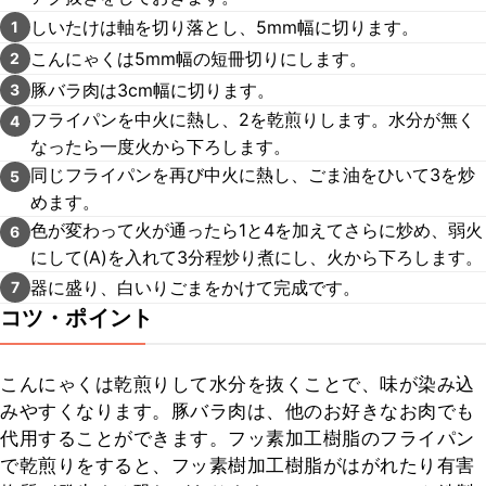
しいたけは軸を切り落とし、5mm幅に切ります。
1
こんにゃくは5mm幅の短冊切りにします。
2
豚バラ肉は3cm幅に切ります。
3
フライパンを中火に熱し、2を乾煎りします。水分が無く
4
なったら一度火から下ろします。
同じフライパンを再び中火に熱し、ごま油をひいて3を炒
5
めます。
色が変わって火が通ったら1と4を加えてさらに炒め、弱火
6
にして(A)を入れて3分程炒り煮にし、火から下ろします。
器に盛り、白いりごまをかけて完成です。
7
コツ・ポイント
こんにゃくは乾煎りして水分を抜くことで、味が染み込
みやすくなります。豚バラ肉は、他のお好きなお肉でも
代用することができます。フッ素加工樹脂のフライパン
で乾煎りをすると、フッ素樹加工樹脂がはがれたり有害