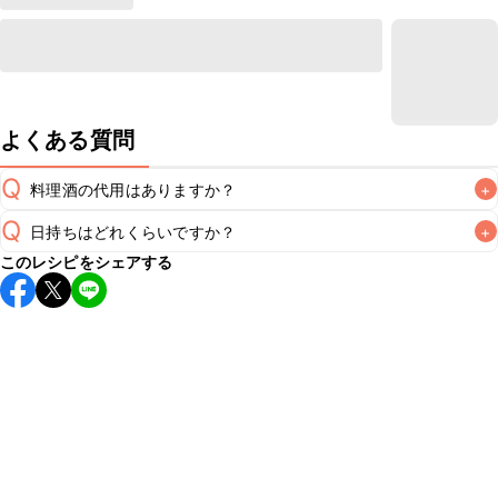
よくある質問
Q
料理酒の代用はありますか？
+
Q
日持ちはどれくらいですか？
+
A
このレシピをシェアする
保存期間は冷蔵で翌日中が目安です。なるべくお早めにお召
し上がりください。

A
※日持ちは目安です。
こちら
の注意事項をご確認の上、正し