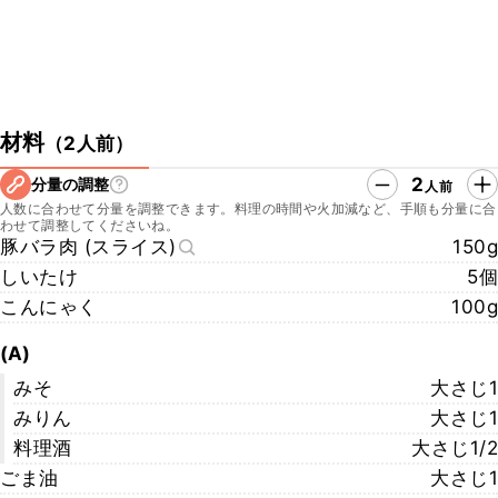
材料
（
2人前
）
2
分量の調整
人前
人数に合わせて分量を調整できます。料理の時間や火加減など、手順も分量に合
わせて調整してくださいね。
豚バラ肉 (スライス)
150g
しいたけ
5個
こんにゃく
100g
(A)
みそ
大さじ1
みりん
大さじ1
料理酒
大さじ1/2
ごま油
大さじ1