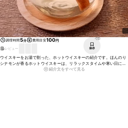
208
5
100
調理時間
費用目安
分
円
レビュー
保存
ウイスキーをお湯で割った、ホットウイスキーの紹介です。ほんのり
シナモンが香るホットウイスキーは、リラックスタイムや寒い日にも
紹介文をすべて見る
ぴったりです。ウイスキーが苦手な人は、シナモンなどのスパイスと
レモンやオレンジなどのフルーツで香りと風味をプラスすれば、飲み
やすくなりますよ。ぜひ試してみてくださいね。