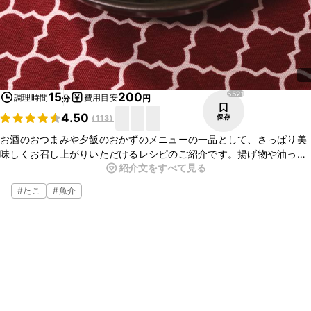
5521
15
200
調理時間
費用目安
分
円
4.50
保存
(
113
)
お酒のおつまみや夕飯のおかずのメニューの一品として、さっぱり美
味しくお召し上がりいただけるレシピのご紹介です。揚げ物や油っぽ
紹介文をすべて見る
い料理と組み合わせれば、バランス良く味わえます。切って和えるだ
けなので、ぜひお試しください！
#
たこ
#
魚介