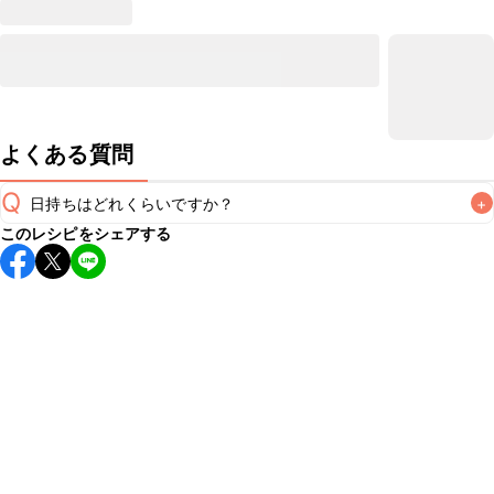
よくある質問
Q
日持ちはどれくらいですか？
+
このレシピをシェアする
保存期間は冷蔵で当日中が目安です。なるべくお早めにお召
し上がりください。

A
※日持ちは目安です。
こちら
の注意事項をご確認の上、正し