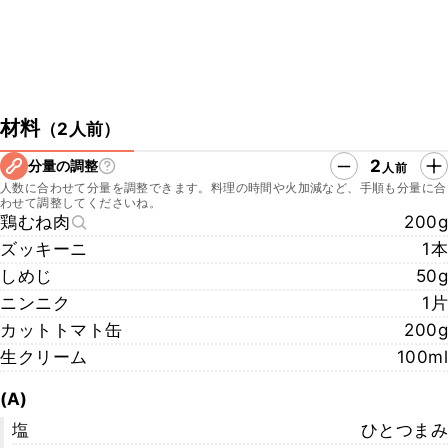
材料
（
2人前
）
2
分量の調整
人前
人数に合わせて分量を調整できます。料理の時間や火加減など、手順も分量に合
わせて調整してくださいね。
鶏むね肉
200g
ズッキーニ
1本
しめじ
50g
ニンニク
1片
カットトマト缶
200g
生クリーム
100ml
(A)
塩
ひとつまみ