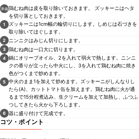
鶏むね肉は皮を取り除いておきます。 ズッキーニはヘタ
準備
を切り落としておきます。
ズッキーニは1cm幅の輪切りにします。しめじは石づきを
1
取り除いてほぐします。
ニンニクはみじん切りにします。
2
鶏むね肉は一口大に切ります。
3
鍋にオリーブオイル、2を入れて弱火で熱します。ニンニ
4
クの香りが立ったら中火にし、3を入れて鶏むね肉に焼き
色がつくまで炒めます。
中火のまま1を加えて炒めます。ズッキーニがしんなりし
5
たら(A)、カットトマト缶を加えます。鶏むね肉に火が通
るまで15分程煮込み、生クリームを加えて加熱し、ふつふ
つしてきたら火から下ろします。
器に盛り付けて完成です。
6
コツ・ポイント