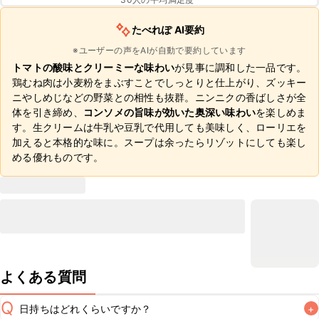
たべれぽ AI要約
※ユーザーの声をAIが自動で要約しています
トマトの酸味とクリーミーな味わい
が見事に調和した一品です。
鶏むね肉は小麦粉をまぶすことでしっとりと仕上がり、ズッキー
ニやしめじなどの野菜との相性も抜群。ニンニクの香ばしさが全
体を引き締め、
コンソメの旨味が効いた奥深い味わい
を楽しめま
す。生クリームは牛乳や豆乳で代用しても美味しく、ローリエを
加えると本格的な味に。スープは余ったらリゾットにしても楽し
める優れものです。
よくある質問
Q
日持ちはどれくらいですか？
+