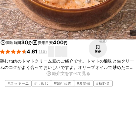
2318
30
400
調理時間
費用目安
分
円
4.61
保存
(
30
)
鶏むね肉のトマトクリーム煮のご紹介です。トマトの酸味と生クリー
ムのコクがよく合っておいしいですよ。オリーブオイルで炒めたニン
紹介文をすべて見る
ニクの香りが食欲をそそります。お酒のおつまみにもおすすめです。
ぜひ作ってみてくださいね。
#
ズッキーニ
#
しめじ
#
鶏むね肉
#
夏野菜
#
秋野菜