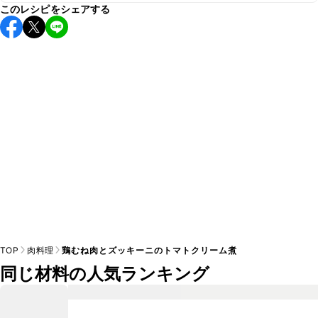
このレシピをシェアする
保存期間は冷蔵で翌日中が目安です。なるべくお早めにお召
し上がりください。

A
※日持ちは目安です。
こちら
の注意事項をご確認の上、正し
TOP
肉料理
鶏むね肉とズッキーニのトマトクリーム煮
同じ材料の人気ランキング