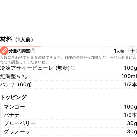
材料
（
1人前
）
1
分量の調整
人前
人数に合わせて分量を調整できます。料理の時間や火加減など、手順も分量に合
わせて調整してくださいね。
冷凍アサイーピューレ (無糖)
100g
無調整豆乳
100ml
バナナ (60g)
1/2本
トッピング
マンゴー
100g
バナナ
1/2本
ブルーベリー
30g
グラノーラ
30g