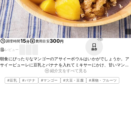
220
15
300
調理時間
費用目安
分
円
レビュー
保存
朝食にぴったりなマンゴーのアサイーボウルはいかがでしょうか。ア
サイーピューレに豆乳とバナナを入れてミキサーにかけ、甘いマン
紹介文をすべて見る
ゴーをたっぷりのせた豪華なアサイーボウルです。食べ応えも抜群な
ので、ぜひお試しくださいね。
#
豆乳
#
バナナ
#
マンゴー
#
大豆・豆腐
#
果物・フルーツ