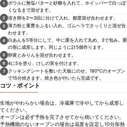
ボウルに無塩バターと砂糖を入れて、ホイッパーで白っぽ
1
くなるまで混ぜます。
溶き卵を2〜3回に分けて入れ、都度混ぜ合わせます。
2
薄力粉と重曹をふるい入れ、ゴムヘラでさっくりと混ぜ合
3
わせます。
白あんを5等分にして、中に栗を入れて丸め、3で包み、栗
4
の形に成形します。同じように計5個作ります。
卵黄とみりんを混ぜ合わせます。
5
4に5を塗り、けしの実を付けます。
6
クッキングシートを敷いた天板にのせ、180℃のオーブン
7
で15分焼きます。焼き色が付いたら完成です。
コツ・ポイント
生地がやわらかい場合は、冷蔵庫で冷やしてから成形し
てください。

オーブンは必ず予熱を完了させてから焼いてください。

予熱機能のないオーブンの場合は温度を設定し10分加熱