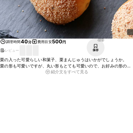
1129
40
500
調理時間
費用目安
分
円
レビュー
保存
栗の入った可愛らしい和菓子、栗まんじゅうはいかがでしょうか。
栗の形も可愛いですが、丸い形もとても可愛いので、お好みの形の栗
紹介文をすべて見る
まんじゅうを作れますよ。おもてなしの際のお茶菓子にもおすすめで
す。ぜひ作ってみてくださいね。