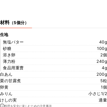
材料
（
5個分
）
生地
無塩バター
40g
砂糖
100g
溶き卵
2個
薄力粉
240g
食品用重曹
4g
白あん
200g
栗の甘露煮
5粒
卵黄
1個
みりん
小さじ1/2
けしの実
適量
料理を安全に楽しむための注意事項