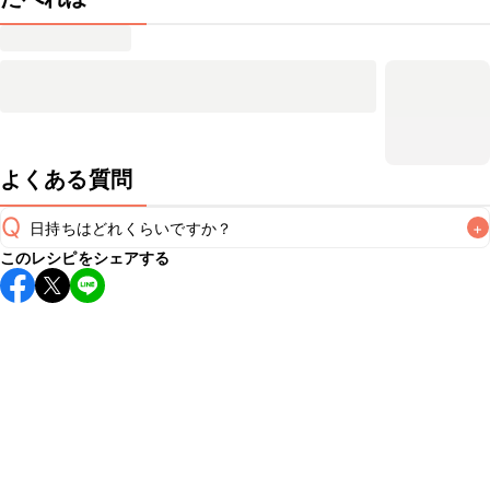
よくある質問
Q
日持ちはどれくらいですか？
+
このレシピをシェアする
保存期間は常温で翌日中が目安です。なるべくお早めにお召
し上がりください。

A
※日持ちは目安です。
こちら
の注意事項をご確認の上、正し