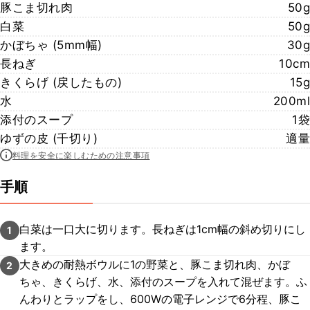
豚こま切れ肉
50g
白菜
50g
かぼちゃ (5mm幅)
30g
長ねぎ
10cm
きくらげ (戻したもの)
15g
水
200ml
添付のスープ
1袋
ゆずの皮 (千切り)
適量
料理を安全に楽しむための注意事項
手順
白菜は一口大に切ります。長ねぎは1cm幅の斜め切りにし
1
ます。
大きめの耐熱ボウルに1の野菜と、豚こま切れ肉、かぼ
2
ちゃ、きくらげ、水、添付のスープを入れて混ぜます。ふ
んわりとラップをし、600Wの電子レンジで6分程、豚こ