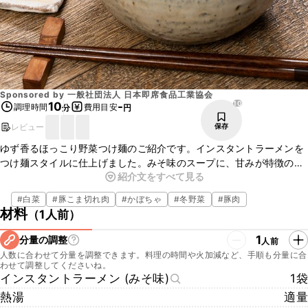
Sponsored by
一般社団法人 日本即席食品工業協会
10
10
-
調理時間
費用目安
分
円
レビュー
保存
ゆず香るほっこり野菜つけ麺のご紹介です。インスタントラーメンを
つけ麺スタイルに仕上げました。みそ味のスープに、甘みが特徴の野
紹介文をすべて見る
菜がマッチしてホッとする味わいです。つけ汁はレンジで簡単に作れ
るので、時間がないときにぴったりの一品ですよ。家族や友人とシェ
#
白菜
#
豚こま切れ肉
#
かぼちゃ
#
冬野菜
#
豚肉
アしながら食べられますので、この機会にぜひお試しくださいね。
材料
（
1人前
）
1
分量の調整
人前
人数に合わせて分量を調整できます。料理の時間や火加減など、手順も分量に合
わせて調整してくださいね。
インスタントラーメン (みそ味)
1袋
熱湯
適量