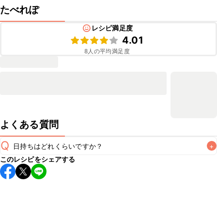
たべれぽ
レシピ満足度
4.01
8
人の平均満足度
よくある質問
Q
日持ちはどれくらいですか？
+
このレシピをシェアする
保存期間は冷蔵で翌日中が目安です。なるべくお早めにお召
し上がりください。

A
※日持ちは目安です。
こちら
の注意事項をご確認の上、正し