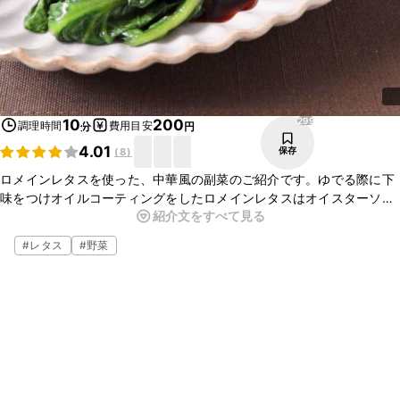
299
10
200
調理時間
費用目安
分
円
4.01
保存
(
8
)
ロメインレタスを使った、中華風の副菜のご紹介です。ゆでる際に下
味をつけオイルコーティングをしたロメインレタスはオイスターソー
紹介文をすべて見る
スをかけるだけでシャキシャキとおいしい一品になります。簡単なの
でぜひ作ってみてくださいね。
#
レタス
#
野菜