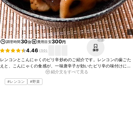
1618
30
300
調理時間
費用目安
分
円
4.46
保存
(
50
)
レンコンとこんにゃくのピリ辛炒めのご紹介です。レンコンの歯ごた
えと、こんにゃくの食感が、一味唐辛子が効いたピリ辛の味付けに
紹介文をすべて見る
ぴったりです。お好みの根菜を入れるとアレンジが広がりますよ。ぜ
ひお試しくださいね。
#
レンコン
#
野菜