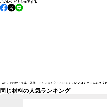
このレシピをシェアする
保存期間は冷蔵で翌日中が目安です。なるべくお早めにお召
し上がりください。

A
※日持ちは目安です。
こちら
の注意事項をご確認の上、正し
TOP
その他
海藻・乾物・こんにゃく
こんにゃく
レンコンとこんにゃく
同じ材料の人気ランキング