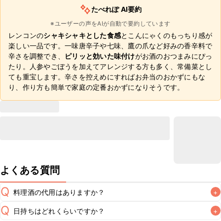
たべれぽ AI要約
※ユーザーの声をAIが自動で要約しています
レンコンの
シャキシャキとした食感
とこんにゃくのもっちり感が
楽しい一品です。一味唐辛子や七味、鷹の爪など好みの香辛料で
辛さを調整でき、
ピリッと効いた味付け
がお酒のおつまみにぴっ
たり。人参やごぼうを加えてアレンジする方も多く、常備菜とし
ても重宝します。辛さを控えめにすればお弁当のおかずにもな
り、作り方も簡単で家庭の定番おかずになりそうです。
よくある質問
Q
料理酒の代用はありますか？
+
Q
日持ちはどれくらいですか？
+
A