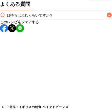
よくある質問
Q
日持ちはどれくらいですか？
+
このレシピをシェアする
保存期間は冷蔵で翌日中が目安です。なるべくお早めにお召
し上がりください。

A
※日持ちは目安です。
こちら
の注意事項をご確認の上、正し
TOP
野菜
イギリスの朝食 ベイクドビーンズ