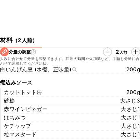
材料
（
2人前
）
2
分量の調整
人前
人数に合わせて分量を調整できます。料理の時間や火加減など、手順も分量に合
わせて調整してくださいね。
白いんげん豆 (水煮、正味量)
200g
煮込みソース
カットトマト缶
200g
砂糖
大さじ3
赤ワインビネガー
大さじ1
はちみつ
大さじ1
ケチャップ
大さじ1
粒マスタード
大さじ1