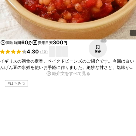
353
60
300
調理時間
費用目安
分
円
4.30
保存
(
10
)
イギリスの朝食の定番、ベイクドビーンズのご紹介です。今回は白い
んげん豆の水煮を使いお手軽に作りました。絶妙な甘さと、塩味がつ
紹介文をすべて見る
いついクセになるおいしさです。パンや、クラッカーにのせてもおい
しくいただけます。
#
はちみつ