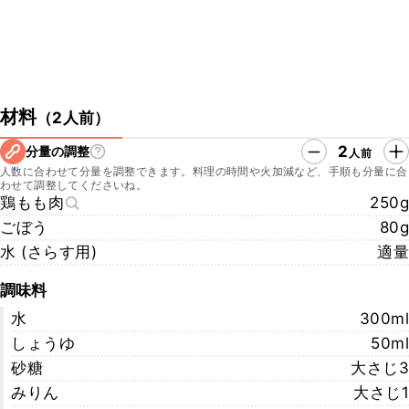
材料
（
2人前
）
2
分量の調整
人前
人数に合わせて分量を調整できます。料理の時間や火加減など、手順も分量に合
わせて調整してくださいね。
鶏もも肉
250g
ごぼう
80g
水 (さらす用)
適量
調味料
水
300ml
しょうゆ
50ml
砂糖
大さじ3
みりん
大さじ1