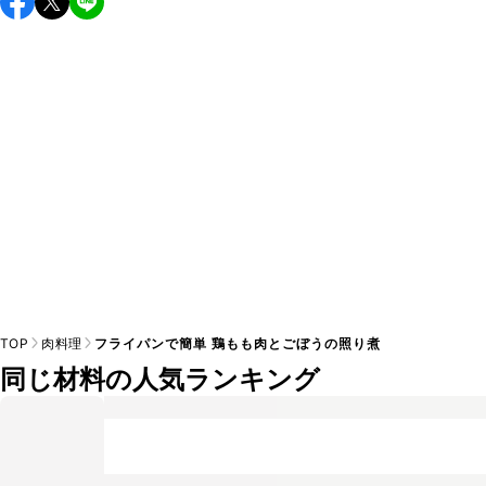
し上がりください。

A
※日持ちは目安です。
こちら
の注意事項をご確認の上、正し
TOP
肉料理
フライパンで簡単 鶏もも肉とごぼうの照り煮
同じ材料の人気ランキング