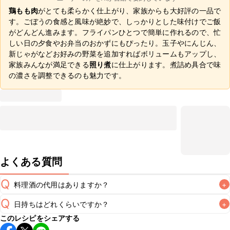
鶏もも肉
がとても柔らかく仕上がり、家族からも大好評の一品で
す。ごぼうの食感と風味が絶妙で、しっかりとした味付けでご飯
がどんどん進みます。フライパンひとつで簡単に作れるので、忙
しい日の夕食やお弁当のおかずにもぴったり。玉子やにんじん、
新じゃがなどお好みの野菜を追加すればボリュームもアップし、
家族みんなが満足できる
照り煮
に仕上がります。煮詰め具合で味
の濃さを調整できるのも魅力です。
よくある質問
Q
料理酒の代用はありますか？
+
Q
日持ちはどれくらいですか？
+
A
このレシピをシェアする
保存期間は冷蔵で翌日中が目安です。なるべくお早めにお召