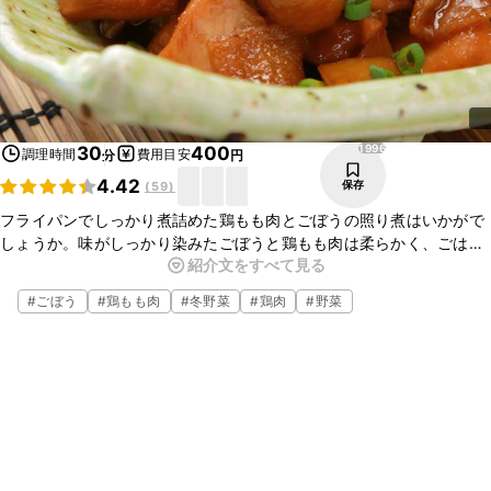
1996
30
400
調理時間
費用目安
分
円
4.42
保存
(
59
)
フライパンでしっかり煮詰めた鶏もも肉とごぼうの照り煮はいかがで
しょうか。味がしっかり染みたごぼうと鶏もも肉は柔らかく、ごはん
紹介文をすべて見る
が進んでしまいます。お酒のおつまみにもオススメです。ぜひ、作っ
てみてくださいね。
#
ごぼう
#
鶏もも肉
#
冬野菜
#
鶏肉
#
野菜