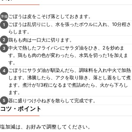
ごぼうは皮をこそげ落としておきます。
準備
ごぼうは乱切りにし、水を張ったボウルに入れ、10分程さ
1
らします。
鶏もも肉は一口大に切ります。
2
中火で熱したフライパンにサラダ油をひき、2を炒めま
3
す。鶏もも肉の色が変わったら、水気を切った1を加えま
す。
ごぼうにサラダ油が馴染んだら、調味料を入れ中火で加熱
4
します。沸騰したら、アクを取り除き、落とし蓋をして煮
ます。煮汁が1/3程になるまで煮詰めたら、火から下ろし
ます。
器に盛りつけ小ねぎを散らして完成です。
5
コツ・ポイント
塩加減は、お好みで調整してください。