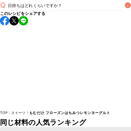
Q
日持ちはどれくらいですか？
+
このレシピをシェアする
保存期間は冷凍で1週間が目安です。なるべくお早めにお召し
上がりください。

A
※日持ちは目安です。
こちら
の注意事項をご確認の上、正し
TOP
スイーツ
もむだけ フローズンはちみつレモンヨーグルト
同じ材料の人気ランキング