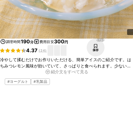
1730
190
300
調理時間
費用目安
分
円
4.37
保存
(
24
)
冷やして揉むだけでお作りいただける、簡単アイスのご紹介です。は
ちみつレモン風味が効いていて、さっぱりと食べられます。少ない材
紹介文をすべて見る
料で簡単にお作りいただけますので、ぜひお試しくださいね。
#
ヨーグルト
#
乳製品