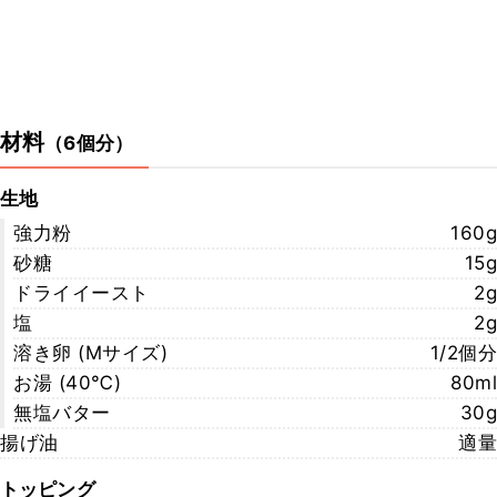
材料
（
6個分
）
生地
強力粉
160g
砂糖
15g
ドライイースト
2g
塩
2g
溶き卵 (Mサイズ)
1/2個分
お湯 (40℃)
80ml
無塩バター
30g
揚げ油
適量
トッピング