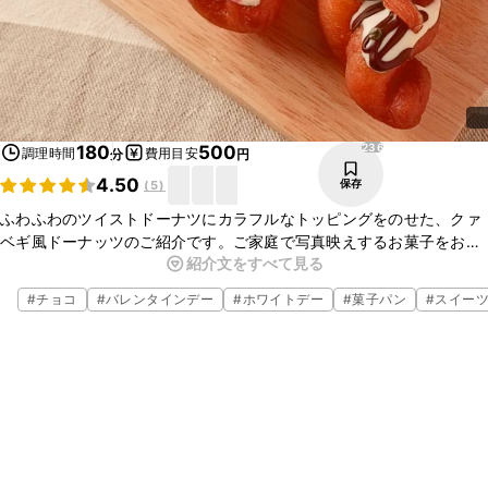
236
180
500
調理時間
費用目安
分
円
4.50
保存
(
5
)
ふわふわのツイストドーナツにカラフルなトッピングをのせた、クァ
ベギ風ドーナッツのご紹介です。ご家庭で写真映えするお菓子をお作
紹介文をすべて見る
りいただけますよ。ぜひ作ってみてくださいね。
#
チョコ
#
バレンタインデー
#
ホワイトデー
#
菓子パン
#
スイー