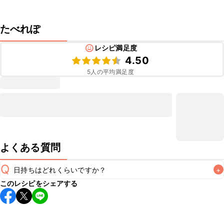
たべれぽ
レシピ満足度
4.50
5
人の平均満足度
よくある質問
Q
日持ちはどれくらいですか？
+
このレシピをシェアする
保存期間は常温で当日中が目安です。なるべくお早めにお召
し上がりください。

A
※日持ちは目安です。
こちら
の注意事項をご確認の上、正し