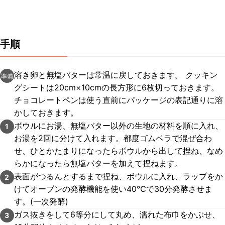
手順
溶き卵と無塩バターは常温に戻しておきます。 クッキン
準備
グシートは20cm×10cmの長方形に6枚切っておきます。
チョコレートペンは使う直前にパッケージの表記通りに溶
かしておきます。
ボウルにお湯、無塩バター以外の生地の材料を順に入れ、
1
お湯を2回に分けて入れます。都度ゴムベラで混ぜ合わ
せ、ひとかたまりになったらボウルから出して捏ね、なめ
らかになったら無塩バターを加えて捏ねます。
表面がつるんとするまで捏ね、ボウルに入れ、ラップをか
2
けてオーブンの発酵機能を使い40℃で30分発酵させま
す。(一次発酵)
ガス抜きをして6等分にして丸め、濡れた布巾をかぶせ、
3