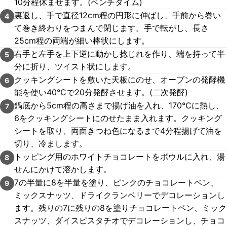
10分程休ませます。(ベンチタイム)
裏返し、手で直径12cm程の円形に伸ばし、手前から巻い
4
て巻き終わりをつまんで閉じます。手で転がし、長さ
25cm程の両端が細い棒状にします。
右手と左手を上下逆に動かし捻じれを作り、端を持って半
5
分に折り、ツイスト状にします。
クッキングシートを敷いた天板にのせ、オーブンの発酵機
6
能を使い40℃で20分発酵させます。(二次発酵)
鍋底から5cm程の高さまで揚げ油を入れ、170℃に熱し、
7
6をクッキングシートにのせたまま入れます。クッキング
シートを取り、両面きつね色になるまで4分程揚げて油を
切り、冷まします。
トッピング用のホワイトチョコレートをボウルに入れ、湯
8
せんにかけて溶かします。
7の半量に8を半量を塗り、ピンクのチョコレートペン、
9
ミックスナッツ、ドライクランベリーでデコレーションし
ます。残りの7に残りの8を塗りチョコレートペン、ミック
スナッツ、ダイスピスタチオでデコレーションし、チョコ