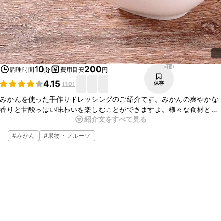
614
10
200
調理時間
費用目安
分
円
4.15
保存
(
10
)
みかんを使った手作りドレッシングのご紹介です。みかんの爽やかな
香りと甘酸っぱい味わいを楽しむことができますよ。様々な食材と相
紹介文をすべて見る
性がよいので、お好みのサラダにかけてお召し上がりくださいね。簡
単に作ることができるので、ぜひお試しください。
#
みかん
#
果物・フルーツ