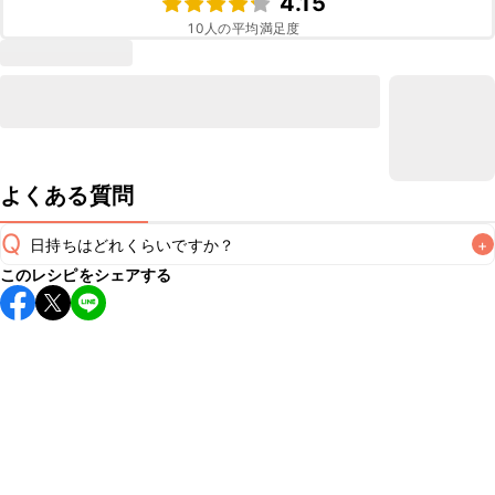
4.15
10
人の平均満足度
よくある質問
Q
日持ちはどれくらいですか？
+
このレシピをシェアする
保存期間は冷蔵で当日中が目安です。なるべくお早めにお召
し上がりください。

A
※日持ちは目安です。
こちら
の注意事項をご確認の上、正し