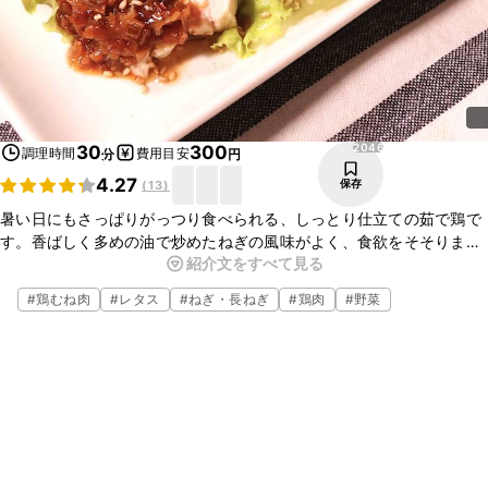
2046
30
300
調理時間
費用目安
分
円
4.27
保存
(
13
)
暑い日にもさっぱりがっつり食べられる、しっとり仕立ての茹で鶏で
す。香ばしく多めの油で炒めたねぎの風味がよく、食欲をそそりま
紹介文をすべて見る
す。このまま食べるのはもちろんですが、涼味麺の上にのせて食べて
もおいしいですよ。ぜひお試しください！
#
鶏むね肉
#
レタス
#
ねぎ・長ねぎ
#
鶏肉
#
野菜