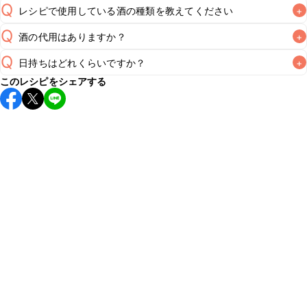
Q
レシピで使用している酒の種類を教えてください
+
Q
酒の代用はありますか？
+
A
Q
日持ちはどれくらいですか？
+
A
このレシピをシェアする
保存期間は冷蔵で翌日中が目安です。なるべくお早めにお召
し上がりください。

A
※日持ちは目安です。
こちら
の注意事項をご確認の上、正し