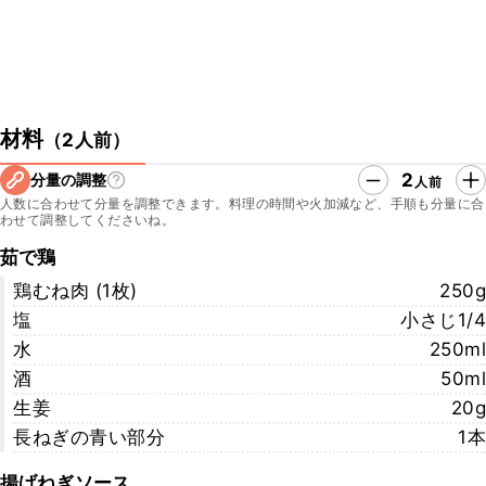
材料
（
2人前
）
2
分量の調整
人前
人数に合わせて分量を調整できます。料理の時間や火加減など、手順も分量に合
わせて調整してくださいね。
茹で鶏
鶏むね肉 (1枚)
250g
塩
小さじ1/4
水
250ml
酒
50ml
生姜
20g
長ねぎの青い部分
1本
揚げねぎソース