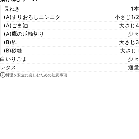
長ねぎ
1本
(A)すりおろしニンニク
小さじ1/2
(A)ごま油
大さじ4
(A)鷹の爪輪切り
少々
(B)酢
大さじ3
(B)砂糖
大さじ1
白いりごま
少々
レタス
適量
料理を安全に楽しむための注意事項