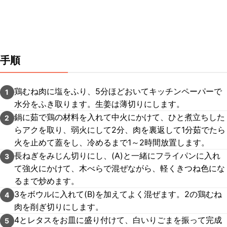
手順
鶏むね肉に塩をふり、5分ほどおいてキッチンペーパーで
1
水分をふき取ります。生姜は薄切りにします。
鍋に茹で鶏の材料を入れて中火にかけて、ひと煮立ちした
2
らアクを取り、弱火にして2分、肉を裏返して1分茹でたら
火を止めて蓋をし、冷めるまで1～2時間放置します。
長ねぎをみじん切りにし、(A)と一緒にフライパンに入れ
3
て強火にかけて、木べらで混ぜながら、軽くきつね色にな
るまで炒めます。
3をボウルに入れて(B)を加えてよく混ぜます。2の鶏むね
4
肉を削ぎ切りにします。
4とレタスをお皿に盛り付けて、白いりごまを振って完成
5