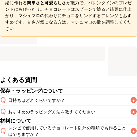
緒に作れる
簡単さと可愛らしさ
が魅力で、バレンタインのプレゼ
ントにもぴったり。チョコレートはスプーンで塗ると綺麗に仕上
がり、マシュマロの代わりにチョコをサンドするアレンジもおす
すめです。甘さが気になる方は、マシュマロの量を調整してくだ
さい。
よくある質問
保存・ラッピングについて
Q
日持ちはどれくらいですか？
+
Q
おすすめのラッピング方法を教えてください
+
常温保存で翌日中が目安です。室温が高い場合はチョコレー
A
材料について
トが溶けてしまうため、冷蔵庫で保管することをおすすめい
A
レシピで使用しているチョコレート以外の種類でも作ること
こちら
Q
+
はできますか？