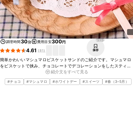
4530
30
300
調理時間
費用目安
分
円
4.61
保存
(
81
)
簡単かわいいマシュマロビスケットサンドのご紹介です。マシュマロ
をビスケットで挟み、チョコレートでデコレーションをしたスティッ
紹介文をすべて見る
ク状のかわいいお菓子です。ぷにぷにしたマシュマロとザクザクのビ
スケットがおいしく、見た目もとてもかわいいですよ。
#
チョコ
#
マシュマロ
#
ホワイトデー
#
スイーツ
#
春（3–5月）