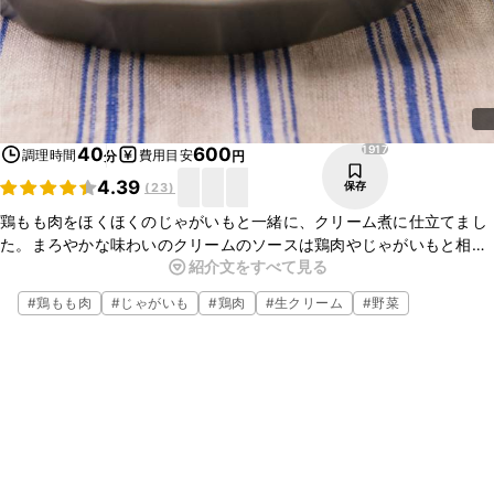
1917
40
600
調理時間
費用目安
分
円
4.39
保存
(
23
)
鶏もも肉をほくほくのじゃがいもと一緒に、クリーム煮に仕立てまし
た。まろやかな味わいのクリームのソースは鶏肉やじゃがいもと相性
紹介文をすべて見る
ぴったりですよ。クリームと鶏肉の旨みの優しい味わいを、ぜひご家
庭でも楽しんでみてくださいね。
#
鶏もも肉
#
じゃがいも
#
鶏肉
#
生クリーム
#
野菜