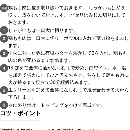
鶏もも肉は皮を取り除いておきます。 じゃがいもは芽を
準備
取り、皮をむいておきます。 パセリはみじん切りにして
おきます。
じゃがいもは一口大に切ります。
1
鶏もも肉は一口大に切り、ボウルに入れて薄力粉をまぶし
2
ます。
中火に熱した鍋に有塩バターを溶かして2を入れ、鶏もも
3
肉の色が変わるまで炒めます。
1を加えて全体に油がなじむまで炒め、白ワイン、水、塩
4
を加えて強火にしてひと煮立ちさせ、蓋をして鶏もも肉に
火が通るまで弱火で30分程煮込みます。
生クリームを加えて全体になじむまで混ぜ合わせて火から
5
下ろします。
器に盛り付け、トッピングをかけて完成です。
6
コツ・ポイント