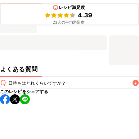
レシピ満足度
4.39
23
人の平均満足度
よくある質問
Q
日持ちはどれくらいですか？
+
このレシピをシェアする
保存期間は冷蔵で翌日中が目安です。なるべくお早めにお召
し上がりください。

A
※日持ちは目安です。
こちら
の注意事項をご確認の上、正し