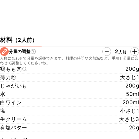
材料
（
2人前
）
2
分量の調整
人前
人数に合わせて分量を調整できます。料理の時間や火加減など、手順も分量に合
わせて調整してくださいね。
鶏もも肉
200g
薄力粉
大さじ1
じゃがいも
200g
水
50ml
白ワイン
200ml
塩
小さじ1
生クリーム
大さじ3
有塩バター
20g