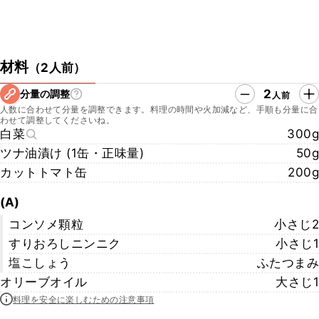
材料
（
2人前
）
2
分量の調整
人前
人数に合わせて分量を調整できます。料理の時間や火加減など、手順も分量に合
わせて調整してくださいね。
白菜
300g
ツナ油漬け (1缶・正味量)
50g
カットトマト缶
200g
(A)
コンソメ顆粒
小さじ2
すりおろしニンニク
小さじ1
塩こしょう
ふたつまみ
オリーブオイル
大さじ1
料理を安全に楽しむための注意事項