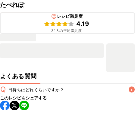
たべれぽ
レシピ満足度
4.19
31
人の平均満足度
よくある質問
Q
日持ちはどれくらいですか？
+
このレシピをシェアする
保存期間は冷蔵で翌日中が目安です。なるべくお早めにお召
し上がりください。

A
※日持ちは目安です。
こちら
の注意事項をご確認の上、正し