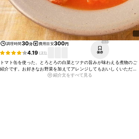
1026
30
300
調理時間
費用目安
分
円
4.19
保存
(
31
)
トマト缶を使った、とろとろの白菜とツナの旨みが味わえる煮物のご
紹介です。お好きなお野菜を加えてアレンジしてもおいしくいただけ
紹介文をすべて見る
ますよ。今晩のおかずにいかがでしょうか。