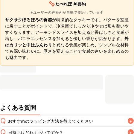
たべれぽ AI要約
※ユーザーの声をAIが自動で要約しています
サクサクほろほろの食感
が特徴的なクッキーです。バターを室温
に戻すことがポイントで、冷凍庫でしっかり冷やせば形も整いや
すくなります。アーモンドスライスを加えると香ばしさと食感が
増し、バニラエッセンスを加えると優しい香りが広がります。
外
はカリッと中はふんわり
と異なる食感が楽しめ、シンプルな材料
でも深い味わいに。厚さを変えることで食感の違いを楽しめるの
も魅力です。
よくある質問
Q
おすすめのラッピング方法を教えてください
+
Q
日持ちはどれくらいですか？
+