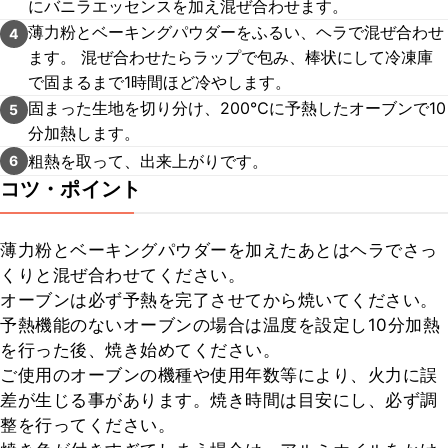
にバニラエッセンスを加え混ぜ合わせます。
薄力粉とベーキングパウダーをふるい、ヘラで混ぜ合わせ
4
ます。 混ぜ合わせたらラップで包み、棒状にして冷凍庫
で固まるまで1時間ほど冷やします。
固まった生地を切り分け、200℃に予熱したオーブンで10
5
分加熱します。
粗熱を取って、出来上がりです。
6
コツ・ポイント
薄力粉とベーキングパウダーを加えたあとはヘラでさっ
くりと混ぜ合わせてください。

オーブンは必ず予熱を完了させてから焼いてください。

予熱機能のないオーブンの場合は温度を設定し10分加熱
を行った後、焼き始めてください。

ご使用のオーブンの機種や使用年数等により、火力に誤
差が生じる事があります。焼き時間は目安にし、必ず調
整を行ってください。
