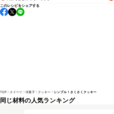
A
こちら
このレシピをシェアする
保存期間は常温で2~3日が目安です。なるべくお早めにお召
し上がりください。

A
※日持ちは目安です。
こちら
の注意事項をご確認の上、正し
TOP
スイーツ
洋菓子
クッキー
シンプル！さくさくクッキー
同じ材料の人気ランキング