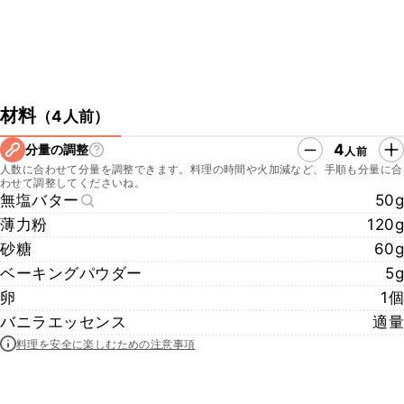
材料
（
4人前
）
4
分量の調整
人前
人数に合わせて分量を調整できます。料理の時間や火加減など、手順も分量に合
わせて調整してくださいね。
無塩バター
50g
薄力粉
120g
砂糖
60g
ベーキングパウダー
5g
卵
1個
バニラエッセンス
適量
料理を安全に楽しむための注意事項