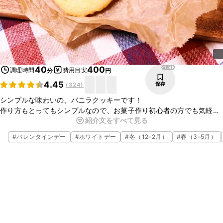
21.9K
40
400
調理時間
費用目安
分
円
4.45
保存
(
324
)
シンプルな味わいの、バニラクッキーです！
作り方もとってもシンプルなので、お菓子作り初心者の方でも気軽に
紹介文をすべて見る
挑戦できますよ。
量もたくさん作れるので、ちょっとしたプレゼントやおやつなどに
#
バレンタインデー
#
ホワイトデー
#
冬（12–2月）
#
春（3–5月）
ぴったりです。
是非お試しください！