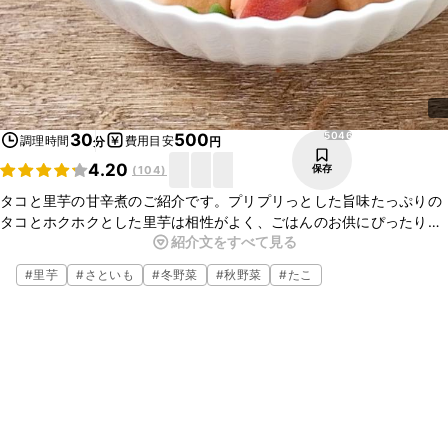
5046
30
500
調理時間
費用目安
分
円
4.20
保存
(
104
)
タコと里芋の甘辛煮のご紹介です。プリプリっとした旨味たっぷりの
タコとホクホクとした里芋は相性がよく、ごはんのお供にぴったりな
紹介文をすべて見る
一品です。シンプルな味付けなので、ご家庭にある調味料で簡単に作
ることができますよ。今夜のおかずにいかがでしょうか。ぜひ、作っ
#
里芋
#
さといも
#
冬野菜
#
秋野菜
#
たこ
てみてくださいね。