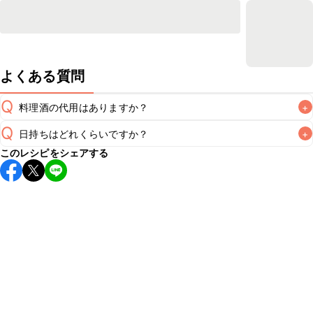
よくある質問
Q
料理酒の代用はありますか？
+
Q
日持ちはどれくらいですか？
+
A
このレシピをシェアする
保存期間は冷蔵で翌日中が目安です。なるべくお早めにお召
し上がりください。

A
※日持ちは目安です。
こちら
の注意事項をご確認の上、正し