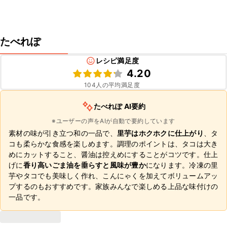
たべれぽ
レシピ満足度
4.20
104
人の平均満足度
たべれぽ AI要約
※ユーザーの声をAIが自動で要約しています
素材の味が引き立つ和の一品で、
里芋はホクホクに仕上がり
、タ
コも柔らかな食感を楽しめます。調理のポイントは、タコは大き
めにカットすること、醤油は控えめにすることがコツです。仕上
げに
香り高いごま油を垂らすと風味が豊か
になります。冷凍の里
芋やタコでも美味しく作れ、こんにゃくを加えてボリュームアッ
プするのもおすすめです。家族みんなで楽しめる上品な味付けの
一品です。