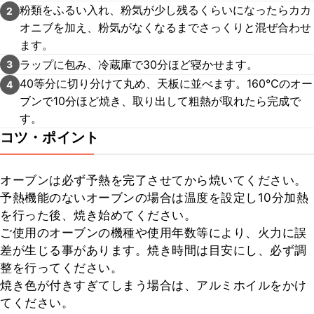
粉類をふるい入れ、粉気が少し残るくらいになったらカカ
2
オニブを加え、粉気がなくなるまでさっくりと混ぜ合わせ
ます。
ラップに包み、冷蔵庫で30分ほど寝かせます。
3
40等分に切り分けて丸め、天板に並べます。160℃のオー
4
ブンで10分ほど焼き、取り出して粗熱が取れたら完成で
す。
コツ・ポイント
オーブンは必ず予熱を完了させてから焼いてください。

予熱機能のないオーブンの場合は温度を設定し10分加熱
を行った後、焼き始めてください。

ご使用のオーブンの機種や使用年数等により、火力に誤
差が生じる事があります。焼き時間は目安にし、必ず調
整を行ってください。

焼き色が付きすぎてしまう場合は、アルミホイルをかけ
てください。