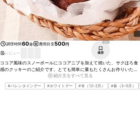
1242
60
500
調理時間
費用目安
分
円
レビュー
保存
ココア風味のスノーボールにココアニブを加えて焼いた、サクほろ食
感のクッキーのご紹介です。とても簡単に量もたくさんお作りいただ
紹介文をすべて見る
けますよ。おもてなしにもぴったりの一品です。ぜひ、この機会に
作ってみてくださいね。
#
バレンタインデー
#
ホワイトデー
#
冬（12–2月）
#
春（3–5月）