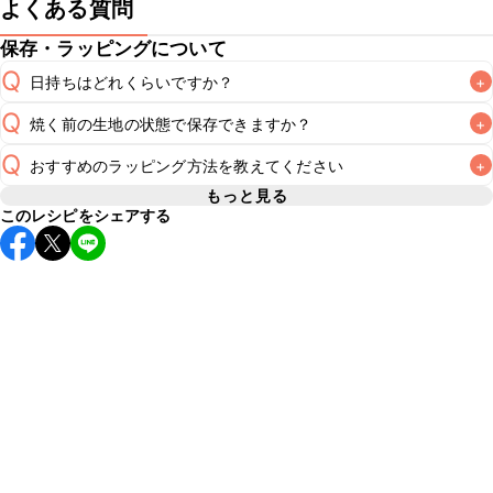
よくある質問
保存・ラッピングについて
Q
日持ちはどれくらいですか？
+
Q
焼く前の生地の状態で保存できますか？
+
常温保存で2~3日が目安です。なるべくお早めにお召し上が
A
Q
おすすめのラッピング方法を教えてください
+
焼く前の生地の保存期間は冷蔵で当日中、冷凍で1週間が目安
A
です。冷凍保存した場合は冷蔵庫で解凍し、生地が扱いやす
もっと見る
このレシピをシェアする
A
こちら