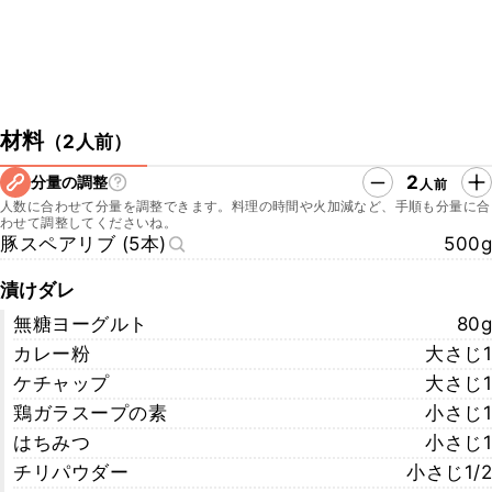
材料
（
2人前
）
2
分量の調整
人前
人数に合わせて分量を調整できます。料理の時間や火加減など、手順も分量に合
わせて調整してくださいね。
豚スペアリブ (5本)
500g
漬けダレ
無糖ヨーグルト
80g
カレー粉
大さじ1
ケチャップ
大さじ1
鶏ガラスープの素
小さじ1
はちみつ
小さじ1
チリパウダー
小さじ1/2