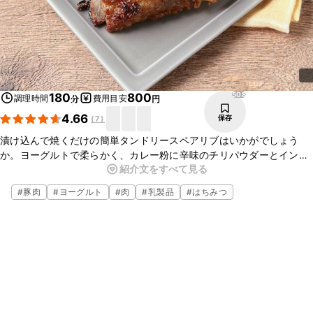
508
180
800
調理時間
費用目安
分
円
4.66
保存
(
7
)
漬け込んで焼くだけの簡単タンドリースペアリブはいかがでしょう
か。ヨーグルトで柔らかく、カレー粉に辛味のチリパウダーとインド
紹介文をすべて見る
料理に合う、ガラムマサラをプラスし焼き上げました。バーベキュー
にもオススメの一品です。
#
豚肉
#
ヨーグルト
#
肉
#
乳製品
#
はちみつ