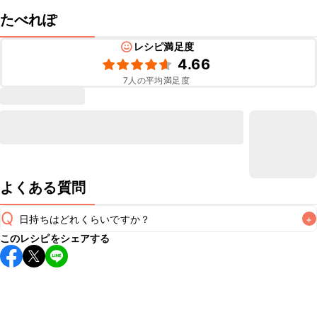
たべれぽ
レシピ満足度
4.66
7
人の平均満足度
よくある質問
Q
日持ちはどれくらいですか？
+
このレシピをシェアする
保存期間は冷蔵で翌日中が目安です。なるべくお早めにお召
し上がりください。

A
※日持ちは目安です。
こちら
の注意事項をご確認の上、正し