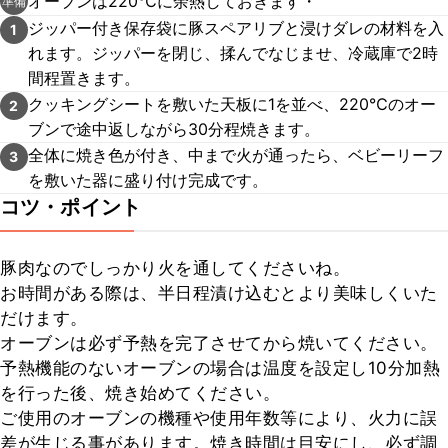
オーブンは220℃に余熱しておきます・
準備
ジッパー付き保存袋に豚スペアリブと浸けダレの材料を入
1
れます。ジッパーを閉じ、揉んでなじませ、冷蔵庫で2時
間程置きます。
クッキングシートを敷いた天板に1を並べ、220℃のオー
2
ブンで途中返しながら30分程焼きます。
全体に焼き色が付き、中まで火が通ったら、ベビーリーフ
3
を敷いた器に盛り付け完成です。
コツ・ポイント
豚肉なのでしっかり火を通してくださいね。

お時間がある際は、半日程漬け込むとより美味しくいた
だけます。

オーブンは必ず予熱を完了させてから焼いてください。

予熱機能のないオーブンの場合は温度を設定し10分加熱
を行った後、焼き始めてください。

ご使用のオーブンの機種や使用年数等により、火力に誤
差が生じる事があります。焼き時間は目安にし、必ず調