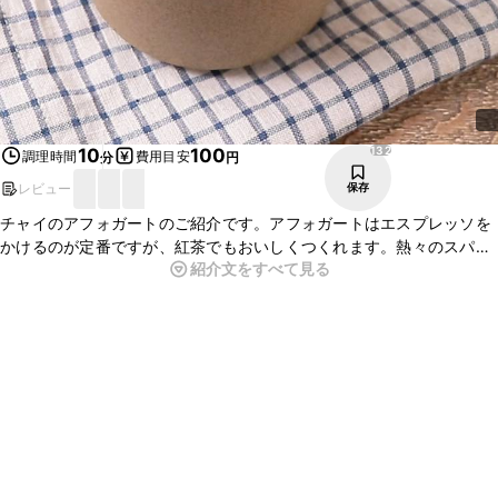
132
10
100
調理時間
費用目安
分
円
レビュー
保存
チャイのアフォガートのご紹介です。アフォガートはエスプレッソを
かけるのが定番ですが、紅茶でもおいしくつくれます。熱々のスパイ
紹介文をすべて見る
スの香りが効いたチャイをかけて、アイスクリームが溶け出すと供に
味の変化が楽しめます。ぜひ作ってみてくださいね。