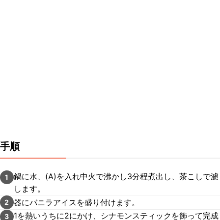
手順
鍋に水、(A)を入れ中火で沸かし3分程煮出し、茶こしで濾
1
します。
器にバニラアイスを盛り付けます。
2
1を熱いうちに2にかけ、シナモンスティックを飾って完成
3