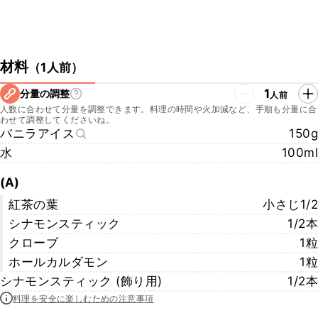
材料
（
1人前
）
1
分量の調整
人前
人数に合わせて分量を調整できます。料理の時間や火加減など、手順も分量に合
わせて調整してくださいね。
バニラアイス
150g
水
100ml
(A)
紅茶の葉
小さじ1/2
シナモンスティック
1/2本
クローブ
1粒
ホールカルダモン
1粒
シナモンスティック (飾り用)
1/2本
料理を安全に楽しむための注意事項