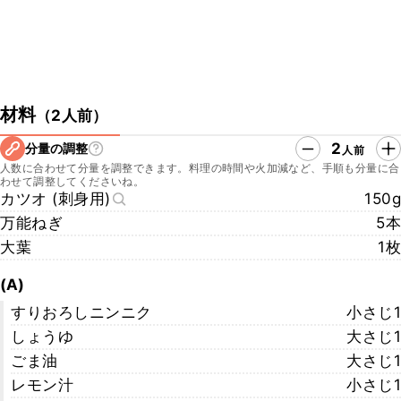
材料
（
2人前
）
2
分量の調整
人前
人数に合わせて分量を調整できます。料理の時間や火加減など、手順も分量に合
わせて調整してくださいね。
カツオ (刺身用)
150g
万能ねぎ
5本
大葉
1枚
(A)
すりおろしニンニク
小さじ1
しょうゆ
大さじ1
ごま油
大さじ1
レモン汁
小さじ1