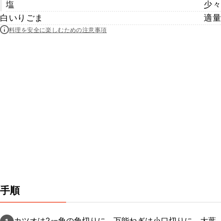
塩
少々
白いりごま
適量
料理を安全に楽しむための注意事項
手順
カツオは2㎝角の角切りに、万能ねぎは小口切りに、大葉