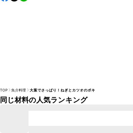
し上がりください。

A
※日持ちは目安です。
こちら
の注意事項をご確認の上、正し
TOP
魚介料理
大葉でさっぱり！ねぎとカツオのポキ
同じ材料の人気ランキング