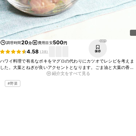
2275
20
500
調理時間
費用目安
分
円
4.58
保存
(
38
)
ハワイ料理で有名なポキをマグロの代わりにカツオでレシピを考えま
した。大葉とねぎが良いアクセントとなります。ごま油と大葉の香り
紹介文をすべて見る
が食欲をそそります。新鮮なカツオで作ると美味しいです。簡単に
サッと出来るので、おススメです。
#
野菜