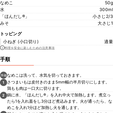
なめこ
50g
水
300ml
「ほんだし®︎」
小さじ2/3
みそ
大さじ1
トッピング
小ねぎ (小口切り)
適量
料理を安全に楽しむための注意事項
手順
なめこは洗って、水気を切っておきます。
準備
さつまいもは皮付きのまま5mm幅の半月切りにします。
1
鶏もも肉は一口大に切ります。
鍋に水、「ほんだし®」を入れ中火で加熱します。煮立っ
2
たら1を入れ蓋をし3分ほど煮込みます。火が通ったら、な
めこを入れ1分ほど加熱し火を通します。