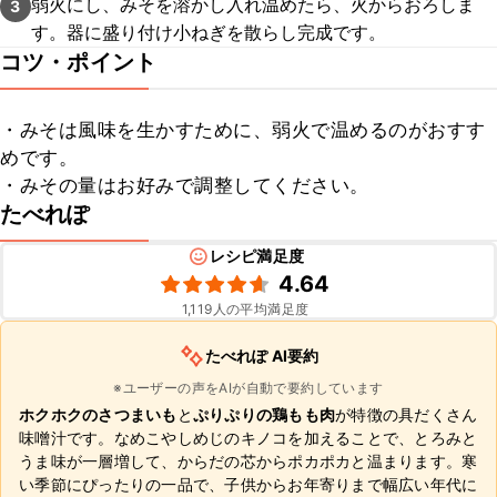
弱火にし、みそを溶かし入れ温めたら、火からおろしま
3
す。器に盛り付け小ねぎを散らし完成です。
コツ・ポイント
・みそは風味を生かすために、弱火で温めるのがおすす
めです。

・みその量はお好みで調整してください。
たべれぽ
レシピ満足度
4.64
1,119
人の平均満足度
たべれぽ AI要約
※ユーザーの声をAIが自動で要約しています
ホクホクのさつまいも
と
ぷりぷりの鶏もも肉
が特徴の具だくさん
味噌汁です。なめこやしめじのキノコを加えることで、とろみと
うま味が一層増して、からだの芯からポカポカと温まります。寒
い季節にぴったりの一品で、子供からお年寄りまで幅広い年代に