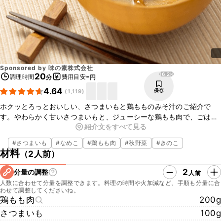
Sponsored by
味の素株式会社
16.2K
20
-
調理時間
費用目安
分
円
4.64
保存
(
1,119
)
ホクッとろっとおいしい、さつまいもと鶏もものみそ汁のご紹介で
す。やわらかく甘いさつまいもと、ジューシーな鶏もも肉で、ごはん
紹介文をすべて見る
がすすむ仕上がりです！具だくさんなみそ汁でも、「ほんだし®」な
らしっかり味が決まりますよ。簡単でおいしい「うちの満菜みそ汁」
#
さつまいも
#
なめこ
#
鶏もも肉
#
秋野菜
#
きのこ
は肉や魚、野菜を一つのお椀で食べられる、おかずにもなる具だくさ
材料
（
2人前
）
んのみそ汁です。食べる人にも、作る人にも嬉しい一杯、ぜひお試し
くださいね。
2
分量の調整
人前
人数に合わせて分量を調整できます。料理の時間や火加減など、手順も分量に合
わせて調整してくださいね。
鶏もも肉
200g
さつまいも
100g