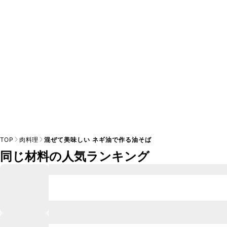
※日持ちは目安です。
こちら
の注意事項をご確認の上、正し
TOP
肉料理
混ぜて美味しい ネギ油で作る油そば
同じ材料の人気ランキング