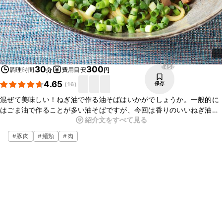
1456
30
300
調理時間
費用目安
分
円
4.65
保存
(
16
)
混ぜて美味しい！ねぎ油で作る油そばはいかがでしょうか。一般的に
はごま油で作ることが多い油そばですが、今回は香りのいいねぎ油を
紹介文をすべて見る
使った、油そばのご紹介です。ねぎ油だれと中華麺、具材をよくかき
混ぜてからお召し上がりくださいね。
#
豚肉
#
麺類
#
肉