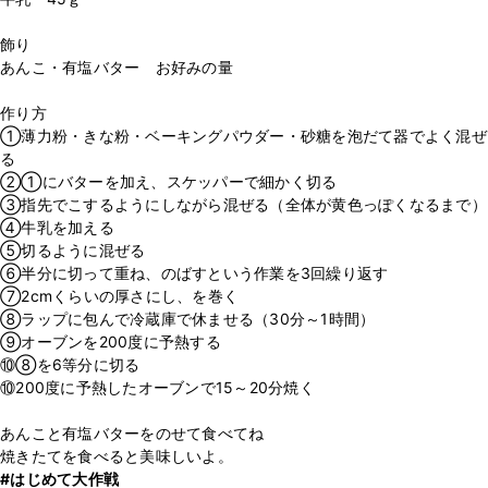
飾り
あんこ・有塩バター お好みの量
作り方
①薄力粉・きな粉・ベーキングパウダー・砂糖を泡だて器でよく混ぜ
る
②①にバターを加え、スケッパーで細かく切る
③指先でこするようにしながら混ぜる（全体が黄色っぽくなるまで）
④牛乳を加える
⑤切るように混ぜる
⑥半分に切って重ね、のばすという作業を3回繰り返す
⑦2cmくらいの厚さにし、を巻く
⑧ラップに包んで冷蔵庫で休ませる（30分～1時間）
⑨オーブンを200度に予熱する
⑩⑧を6等分に切る
⑩200度に予熱したオーブンで15～20分焼く
あんこと有塩バターをのせて食べてね
#はじめて大作戦