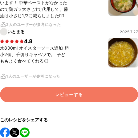
います！ 中華ペーストがなかった
ので鶏ガラ大さじ1で代用して、醤
油は小さじ1/2に減らしました👍🏻
2人のユーザーが参考になった
いとまる
2025.7.27
4.8
水800ml オイスターソース追加 卵
小2個、千切りキャベツで。 子ど
ももよく食べてくれる◎
1人のユーザーが参考になった
レビューする
このレシピをシェアする