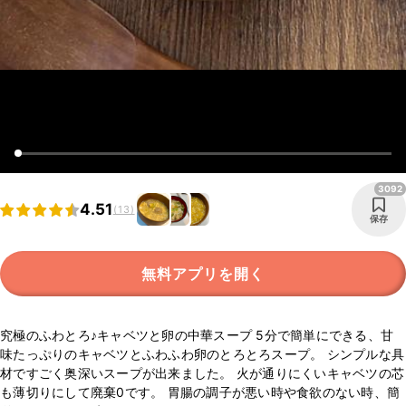
3092
4.51
(13)
保存
無料アプリを開く
究極のふわとろ♪キャベツと卵の中華スープ 5分で簡単にできる、甘
味たっぷりのキャベツとふわふわ卵のとろとろスープ。 シンプルな具
材ですごく奥深いスープが出来ました。 火が通りにくいキャベツの芯
も薄切りにして廃棄0です。 胃腸の調子が悪い時や食欲のない時、簡