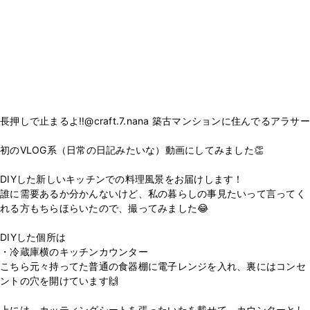
長押しで止まるよ‼️@craft.7.nana 築古マンションに住んでるアラサー
初のVLOG系（日常の日記みたいな）動画にしてみました👏
DIYした新しいキッチンでの料理風景をお届けします！
誰に需要あるか分かんないけど、私の暮らしの事見たいって言ってく
れる方もちらほらいたので、撮ってみました😂
DIYした個所は
・冷蔵庫横のキッチンカウンター
こちら元々持ってた普通の食器棚に電子レンジを入れ、裏にはコンセ
ントの穴を開けています🙌
上には、カッティングシートを張ったいたを載せて、カウンターとし