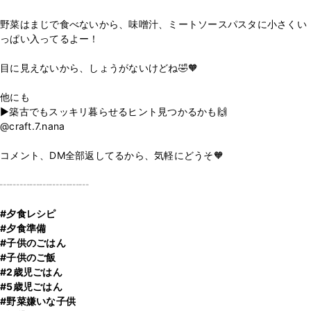
野菜はまじで食べないから、味噌汁、ミートソースパスタに小さくい
っぱい入ってるよー！
目に見えないから、しょうがないけどね🤣🧡
他にも
▶︎築古でもスッキリ暮らせるヒント見つかるかも🙌
@craft.7.nana
コメント、DM全部返してるから、気軽にどうそ🧡
┄┄┄┄┄┄┄┄┄
#夕食レシピ
#夕食準備
#子供のごはん
#子供のご飯
#2歳児ごはん
#5歳児ごはん
#野菜嫌いな子供