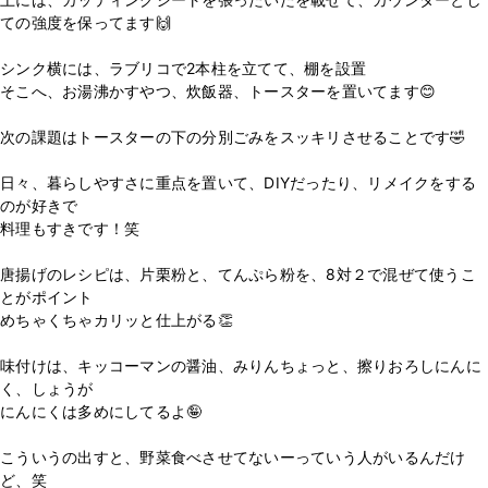
ての強度を保ってます🙌
シンク横には、ラブリコで2本柱を立てて、棚を設置
そこへ、お湯沸かすやつ、炊飯器、トースターを置いてます😊
次の課題はトースターの下の分別ごみをスッキリさせることです🤣
日々、暮らしやすさに重点を置いて、DIYだったり、リメイクをする
のが好きで
料理もすきです！笑
唐揚げのレシピは、片栗粉と、てんぷら粉を、8対２で混ぜて使うこ
とがポイント
めちゃくちゃカリッと仕上がる👏
味付けは、キッコーマンの醤油、みりんちょっと、擦りおろしにんに
く、しょうが
にんにくは多めにしてるよ🤪
こういうの出すと、野菜食べさせてないーっていう人がいるんだけ
ど、笑