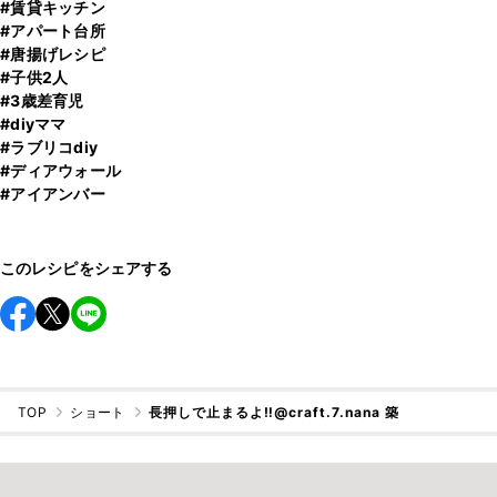
#賃貸キッチン
#アパート台所
#唐揚げレシピ
#子供2人
#3歳差育児
#diyママ
#ラブリコdiy
#ディアウォール
#アイアンバー
このレシピをシェアする
TOP
ショート
長押しで止まるよ‼️@craft.7.nana 築