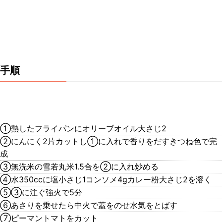
手順
①熱したフライパンにオリーブオイル大さじ2
②にんにく2片カットし①に入れで香りをだすきつね色で完
成
③無洗米の雪若丸米1.5合を②に入れ炒める
④水350ccに塩小さじ1コンソメ4gカレー粉大さじ2を溶く
⑤③に注ぐ強火で5分
⑥あさりを乗せたら中火で蓋をのせ水気をとばす
⑦ピーマントマトをカット