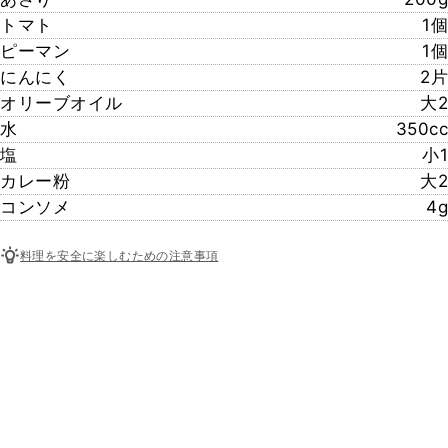
トマト
1個
ピーマン
1個
にんにく
2片
オリーブオイル
大2
水
350cc
塩
小1
カレー粉
大2
コンソメ
4g
料理を安全に楽しむための注意事項