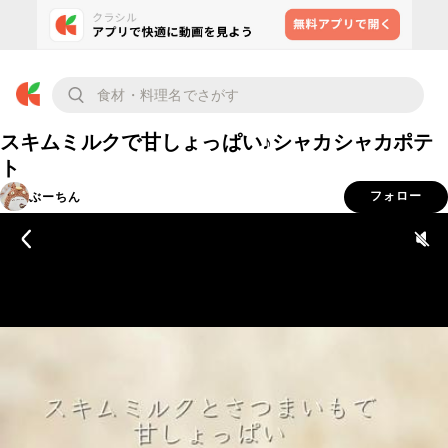
スキムミルクで甘しょっぱい♪シャカシャカポテ
ト
ぶーちん
フォロー