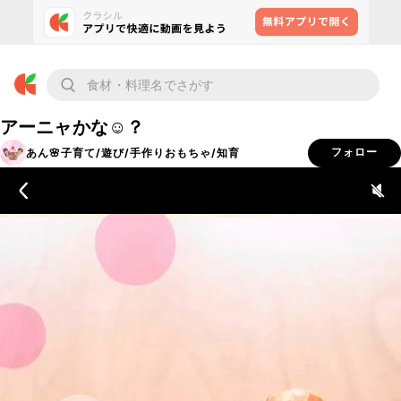
アーニャかな☺️？
あん🌸子育て/遊び/手作りおもちゃ/知育
フォロー