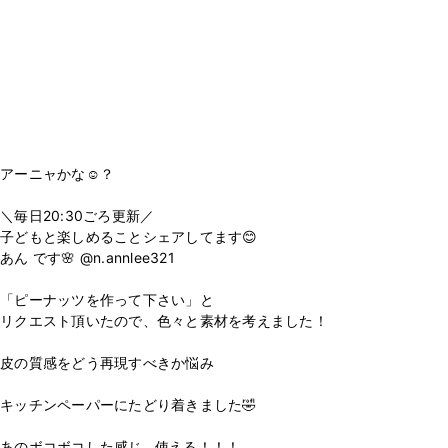
アーニャかな☺️？
＼毎日20:30ごろ更新／
子どもと楽しめることシェアしてます😊
あん です🌸 @n.annlee321
「ピーナッツを作って下さい」と
リクエスト頂いたので、色々と素材を考えました！
皮の質感をどう再現すべきか悩み
キッチンペーパーにたどり着きました🤣
あのボコボコした感じ…使える！！！