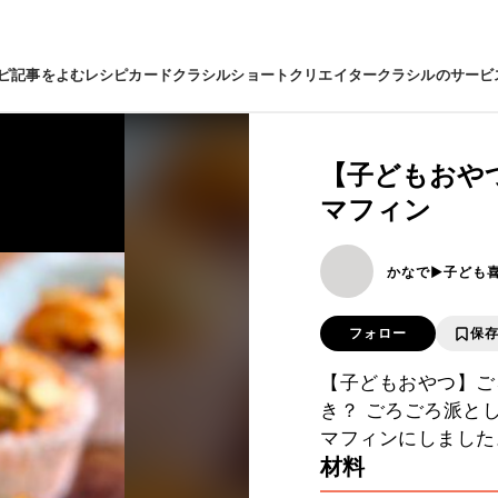
ピ
記事をよむ
レシピカード
クラシルショート
クリエイター
クラシルのサービ
【子どもおや
マフィン
かなで▶︎子ども
フォロー
保
【子どもおやつ】ご
き？ ごろごろ派と
マフィンにしました
材料