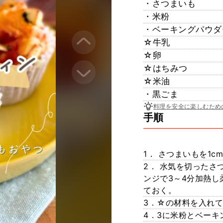
・さつまいも
・米粉
・ベーキングパウダ
☆牛乳
☆卵
☆はちみつ
☆米油
・黒ごま
料理を安全に楽しむため
手順
1． さつまいもを1
2． 水気を切ったさ
ンジで3～4分加熱
ておく。
3．☆の材料を入れ
4．3に米粉とベーキ