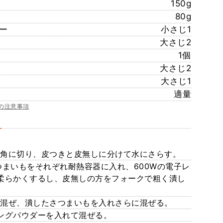
150g
80g
ー
小さじ1
大さじ2
1個
大さじ2
大さじ1
適量
の注意事項
cm角に切り、皮つきと皮無しに分けて水にさらす。
つまいもをそれぞれ耐熱容器に入れ、600Wの電子レ
し柔らかくするし、皮無しの方をフォークで粗く潰し
て混ぜ、潰したさつまいもを入れさらに混ぜる。
ングパウダーを入れて混ぜる。