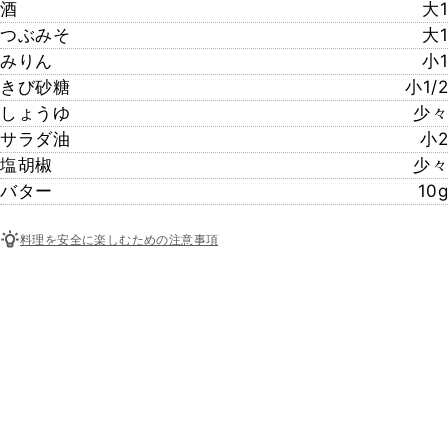
酒
大1
つぶみそ
大1
みりん
小1
きび砂糖
小1/2
しょうゆ
少々
サラダ油
小2
塩胡椒
少々
バター
10g
料理を安全に楽しむための注意事項