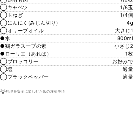
◯キャベツ
1/8玉
◯玉ねぎ
1/4個
◯にんにく(みじん切り)
4g
◯オリーブオイル
大さじ1
●水
800ml
●鶏ガラスープの素
小さじ2
●ローリエ（あれば）
1枚
◯ブロッコリー
お好みで
◯塩
適量
◯ブラックペッパー
適量
料理を安全に楽しむための注意事項