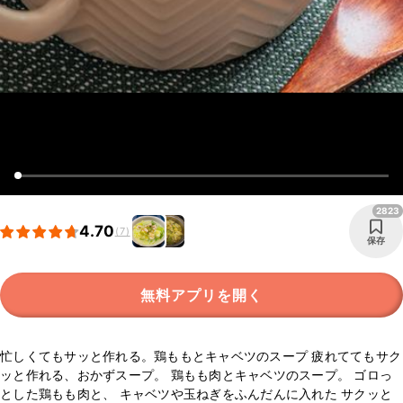
2823
4.70
(7)
保存
無料アプリを開く
忙しくてもサッと作れる。鶏ももとキャベツのスープ 疲れててもサク
ッと作れる、おかずスープ。 鶏もも肉とキャベツのスープ。 ゴロっ
とした鶏もも肉と、 キャベツや玉ねぎをふんだんに入れた サクッと