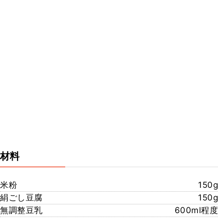
材料
米粉
150g
絹ごし豆腐
150g
無調整豆乳
600ml程度