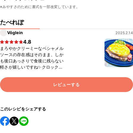
※みやすさのために書式を一部改変しています。
たべれぽ
Vöglein
2025.2.14
4.8
まろやかクリーミーなベシャメル
ソースの存在感はそのまま、しか
も後口あっさりで食後に残らない
軽さが嬉しいですね✨クロックム
ッシュも罪悪感無く食べられてと
っても美味しいです💕💕 バターと
レビューする
米粉を合わせた後、お豆腐と混ぜ
る時にダマが無くなるまで練り合
わせるのがコツですね。コンソメ
の代わりに玉ねぎ麹使用。
このレシピをシェアする
Megumiさんレシピのカレー粉と
粉末すし酢で作るさっぱりサラダ
も添えてます🥗