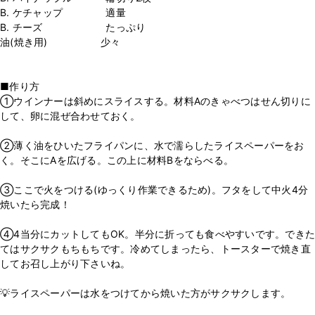
B. ケチャップ 適量
B. チーズ たっぷり
油(焼き用) 少々
■作り方
①ウインナーは斜めにスライスする。材料Aのきゃべつはせん切りに
して、卵に混ぜ合わせておく。
②薄く油をひいたフライパンに、水で濡らしたライスペーパーをお
く。そこにAを広げる。この上に材料Bをならべる。
③ここで火をつける(ゆっくり作業できるため)。フタをして中火4分
焼いたら完成！
④4当分にカットしてもOK。半分に折っても食べやすいです。できた
てはサクサクもちもちです。冷めてしまったら、トースターで焼き直
してお召し上がり下さいね。
💡ライスペーパーは水をつけてから焼いた方がサクサクします。