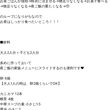
お昼ごはんが億劫→軽めに済ませる→物足りなくなる→お菓子食べる
→物足りなくなる→夜ご飯の重たくなる→🥺
⁡
のループになりがちなので
お昼はしっかり食べたいところ！！！
⁡
⁡
⁡
■材料
⁡
大人2人分＋子ども2人分
⁡
多めに作っておいて
夜ご飯の家族メニューにスライドするのも便利です♥
卵 6個
【大人1人の時は、卵2個くらいでOK】
⁡
カニカマ 12本
椎茸 4枚
中華スープの素 小さじ1.5
醤油 小さじ2