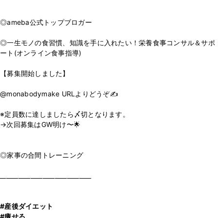
⁡
⁡
◎ameba公式トップブロガー
⁡
◎一生モノの食習慣、知識を手に入れたい！栄養食事コンサル＆サポ
ート(オンライン食事指導)
⁡
【募集開始しました】
⁡
@monabodymake URLよりどうぞ✍️
⁡
※定員数に達しましたら〆切となります。
→次回募集はGW明け〜🌟
⁡
⁡
◎家事の合間トレーニング
⁡
______________________________
⁡
#産後ダイエット
#痩せる