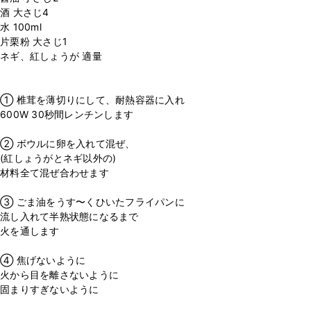
酒 大さじ4
水 100ml
片栗粉 大さじ1
ネギ、紅しょうが 適量
⁡
⁡
① 椎茸を薄切りにして、耐熱容器に入れ
600W 30秒間レンチンします
⁡
② ボウルに卵を入れて混ぜ、
(紅しょうがとネギ以外の)
材料全て混ぜ合わせます
⁡
③ ごま油をうす〜くひいたフライパンに
流し入れて半熟状態になるまで
火を通します
⁡
④ 焦げないように
火から目を離さないように
固まりすぎないように
⁡