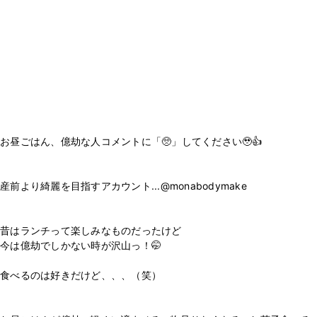
お昼ごはん、億劫な人コメントに「🥺」してください🥹👍
⁡
⁡
産前より綺麗を目指すアカウント...@monabodymake
⁡
⁡
昔はランチって楽しみなものだったけど
今は億劫でしかない時が沢山っ！🤭
⁡
食べるのは好きだけど、、、（笑）
⁡
⁡