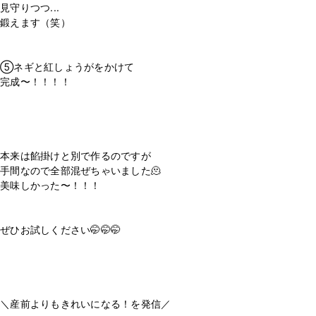
見守りつつ...
鍛えます（笑）
⁡
⁡
⑤ネギと紅しょうがをかけて
完成〜！！！！
⁡
⁡
⁡
⁡
本来は餡掛けと別で作るのですが
手間なので全部混ぜちゃいました🫠
美味しかった〜！！！
⁡
⁡
ぜひお試しください🤭🤭🤭
⁡
⁡
⁡
⁡
＼産前よりもきれいになる！を発信／