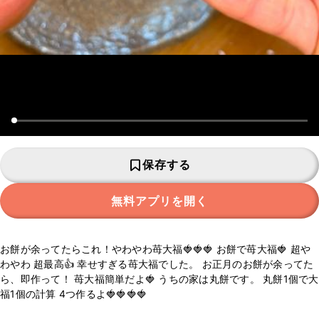
保存する
無料アプリを開く
お餅が余ってたらこれ！やわやわ苺大福🍓🍓🍓 お餅で苺大福🍓 超や
わやわ 超最高👍 幸せすぎる苺大福でした。 お正月のお餅が余ってた
ら、即作って！ 苺大福簡単だよ🍓 うちの家は丸餅です。 丸餅1個で大
福1個の計算 4つ作るよ🍓🍓🍓🍓