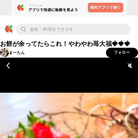
お餅が余ってたらこれ！やわやわ苺大福🍓🍓🍓
まーたん
フォロー