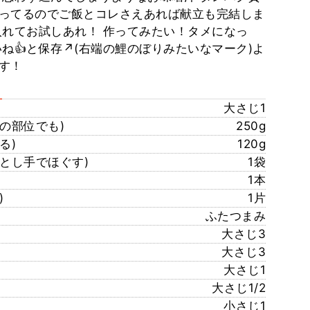
ってるのでご飯とコレさえあれば献立も完結しま
入れてお試しあれ！ 作ってみたい！タメになっ
ね👍と保存↗️(右端の鯉のぼりみたいなマーク)よ
す！
大さじ1
の部位でも)
250g
る)
120g
とし手でほぐす)
1袋
1本
)
1片
ふたつまみ
大さじ3
大さじ3
大さじ1
大さじ1/2
小さじ1