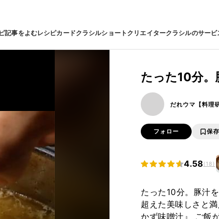
ピ
記事をよむ
レシピカード
クラシルショート
クリエイター
クラシルのサービ
たった10分
だれウマ【料理
フォロー
保
4.58
(18)
たった10分。豚汁を
超えた美味しさと満
かず味噌汁』 ご飯