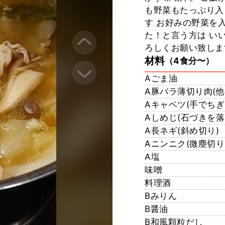
も野菜もたっぷり入
す お好みの野菜を
た！と言う方は いい
ろしくお願い致しま
材料
（4食分〜）
Aごま油
A豚バラ薄切り肉(他
Aキャベツ(手でちぎ
Aしめじ(石づきを落
A長ネギ(斜め切り)
Aニンニク(微塵切り
A塩
味噌
料理酒
Bみりん
B醤油
B和風顆粒だし