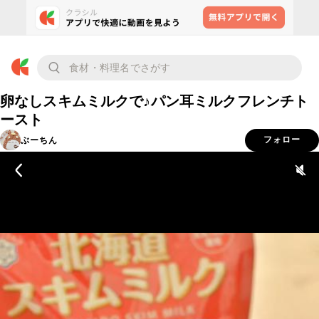
卵なしスキムミルクで♪パン耳ミルクフレンチト
ースト
ぶーちん
フォロー