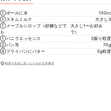
①ボールに水
130cc
①スキムミルク
大さじ3
①メープルシロップ（砂糖などで
大さじ1〜お好み
も
で）
①バニラエッセンス
2振り程度
②パン耳
70g
④フライパンにバター
5g程度
料理を安全に楽しむための注意事項