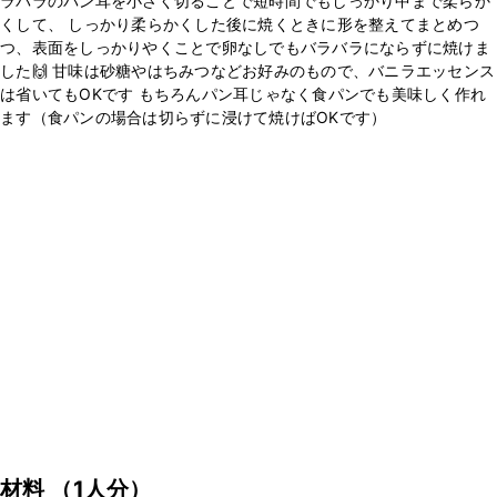
ラバラのパン耳を小さく切ることで短時間でもしっかり中まで柔らか
くして、 しっかり柔らかくした後に焼くときに形を整えてまとめつ
つ、表面をしっかりやくことで卵なしでもバラバラにならずに焼けま
した🙌 甘味は砂糖やはちみつなどお好みのもので、バニラエッセンス
は省いてもOKです もちろんパン耳じゃなく食パンでも美味しく作れ
ます（食パンの場合は切らずに浸けて焼けばOKです）
材料
（1人分）